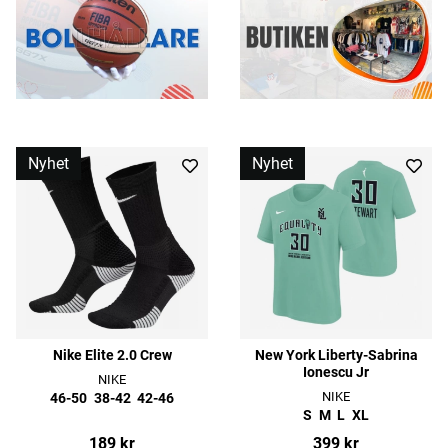
Nyhet
Nyhet
Nike Elite 2.0 Crew
New York Liberty-Sabrina
Ionescu Jr
NIKE
NIKE
46-50
38-42
42-46
S
M
L
XL
189 kr
399 kr