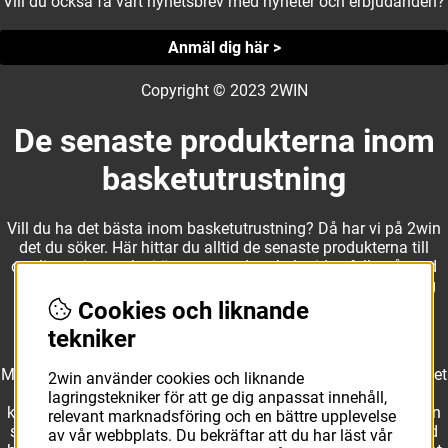
Vill du också få vårt nyhetsbrev med nyheter och erbjudanden?
Anmäl dig här >
Copyright © 2023 2WIN
De senaste produkterna inom
basketutrustning
Vill du ha det bästa inom basketutrustning? Då har vi på 2win
det du söker. Här hittar du alltid de senaste produkterna till
otroliga priser, och vi är noga med att hela tiden fylla på med
nyheter i webbshopen. Det gör oss till ett naturligt val för dig
som vill ha utrustning som överträffar alla andra märken.
Cookies och liknande
tekniker
Med ett av Sveriges största kläd- och skosortiment inom basket
2win använder cookies och liknande
kan vi erbjuda allt som du eller din klubb behöver. Välj ut
lagringstekniker för att ge dig anpassat innehåll,
kvalitativa basketbollar och basketskor från välkända märken
relevant marknadsföring och en bättre upplevelse
som Molten, Nike, Adidas och Spalding och komplettera med
av vår webbplats. Du bekräftar att du har läst vår