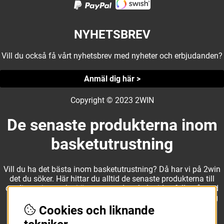
NYHETSBREV
Vill du också få vårt nyhetsbrev med nyheter och erbjudanden?
Anmäl dig här >
Copyright © 2023 2WIN
De senaste produkterna inom
basketutrustning
Vill du ha det bästa inom basketutrustning? Då har vi på 2win
det du söker. Här hittar du alltid de senaste produkterna till
otroliga priser, och vi är noga med att hela tiden fylla på med
nyheter i webbshopen. Det gör oss till ett naturligt val för dig
som vill ha utrustning som överträffar alla andra märken.
Cookies och liknande