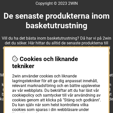
Copyright © 2023 2WIN
De senaste produkterna inom
basketutrustning
Vill du ha det bästa inom basketutrustning? Då har vi på 2win
det du söker. Här hittar du alltid de senaste produkterna till
otroliga priser, och vi är noga med att hela tiden fylla på med
nyheter i webbshopen. Det gör oss till ett naturligt val för dig
som vill ha utrustning som överträffar alla andra märken.
Cookies och liknande
tekniker
Med ett av Sveriges största kläd- och skosortiment inom basket
2win använder cookies och liknande
kan vi erbjuda allt som du eller din klubb behöver. Välj ut
lagringstekniker för att ge dig anpassat innehåll,
kvalitativa basketbollar och basketskor från välkända märken
relevant marknadsföring och en bättre upplevelse
som Molten, Nike, Adidas och Spalding och komplettera med
av vår webbplats. Du bekräftar att du har läst vår
basketkläder från Jordan. I vårt breda och prisvärda sortiment
cookiepolicy och samtycker till vår användning av
kan vi erbjuda matchkläder som ger maximal rörelsefrihet, både
cookies genom att klicka på "Stäng och godkänn".
på och utanför planen. Oavsett vad du behöver för
Du kan själv när som helst kontrollera vilka
basketutrustning kan du vara säker på att hitta den här.
cookies som sparas i din webbläsare under