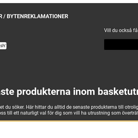
 / BYTEN
REKLAMATIONER
Vill du också f
ste produkterna inom basketut
 du söker. Här hittar du alltid de senaste produkterna till otrolig
 till ett naturligt val för dig som vill ha utrustning som övertr
t kan vi erbjuda allt som du eller din klubb behöver. Välj ut kv