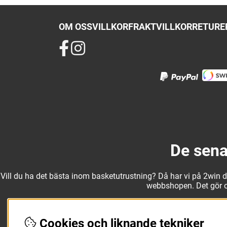
OM OSS
VILLKOR
FRAKTVILLKOR
RETURER
De sena
Vill du ha det bästa inom basketutrustning? Då har vi på 2win det
webbshopen. Det gör oss
Med ett av Sveriges största kläd- och skosortiment inom baske
Cookies och liknande tekniker