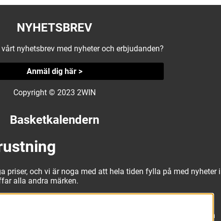
NYHETSBREV
å vårt nyhetsbrev med nyheter och erbjudanden?
Anmäl dig här >
Copyright © 2023 2WIN
Basketkalendern
rustning
a priser, och vi är noga med att hela tiden fylla på med nyheter i
äffar alla andra märken.
alitativa basketbollar och basketskor från välkända märken som