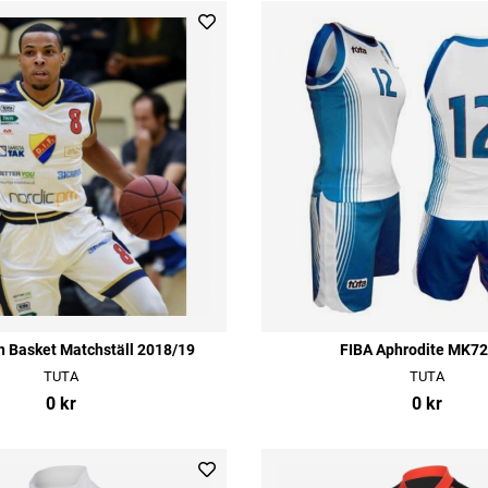
n Basket Matchställ 2018/19
FIBA Aphrodite MK7
TUTA
TUTA
0 kr
0 kr