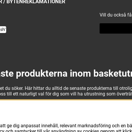
 / BYTEN
REKLAMATIONER
Vill du också f
ste produkterna inom basketut
 du söker. Här hittar du alltid de senaste produkterna till otrolig
 till ett naturligt val för dig som vill ha utrustning som övertr
t kan vi erbjuda allt som du eller din klubb behöver. Välj ut kv
läder från Jordan. I vårt breda och prisvärda sortiment kan vi 
avsett vad du behöver för basketutrustning kan du vara säker på 
att ge dig anpassat innehåll, relevant marknadsföring och en bä
licy och samtycker till vår användning av cookies genom att klic