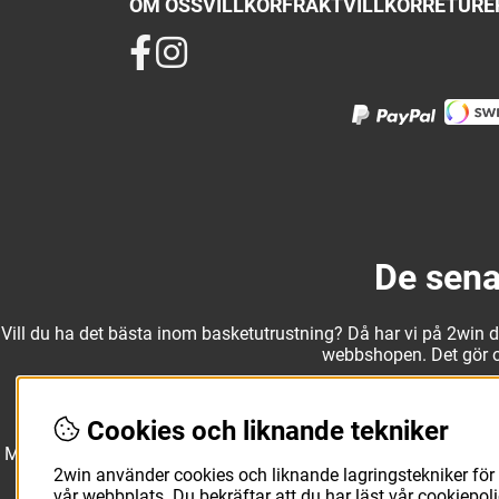
OM OSS
VILLKOR
FRAKTVILLKOR
RETURER
De sena
Vill du ha det bästa inom basketutrustning? Då har vi på 2win det
webbshopen. Det gör oss
Cookies och liknande tekniker
Med ett av Sveriges största kläd- och skosortiment inom baske
Molten, Nike, Adidas och Spalding och komplettera med basketk
utanför planen. O
2win använder cookies och liknande lagringstekniker för 
vår webbplats. Du bekräftar att du har läst vår cookiepo