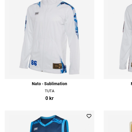
Nato - Sublimation
TUTA
0 kr