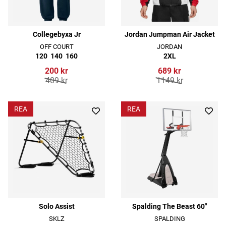
Collegebyxa Jr
Jordan Jumpman Air Jacket
OFF COURT
JORDAN
120
140
160
2XL
200 kr
689 kr
409 kr
1149 kr
REA
REA
Solo Assist
Spalding The Beast 60"
SKLZ
SPALDING