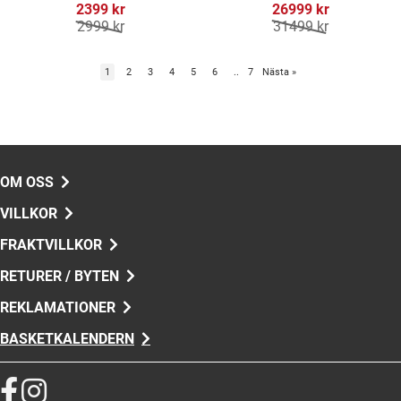
2399 kr
26999 kr
2999 kr
31499 kr
1
2
3
4
5
6
..
7
Nästa
»
OM OSS
VILLKOR
FRAKTVILLKOR
RETURER / BYTEN
REKLAMATIONER
BASKETKALENDERN