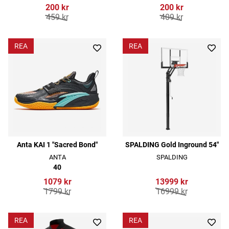
200 kr
200 kr
459 kr
409 kr
REA
REA
Anta KAI 1 "Sacred Bond"
SPALDING Gold Inground 54"
ANTA
SPALDING
40
1079 kr
13999 kr
1799 kr
16999 kr
REA
REA