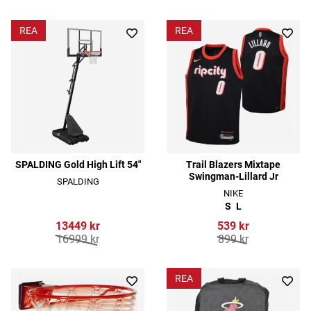
REA
REA
SPALDING Gold High Lift 54"
Trail Blazers Mixtape
Swingman-Lillard Jr
SPALDING
NIKE
S
L
13449 kr
539 kr
16999 kr
899 kr
REA