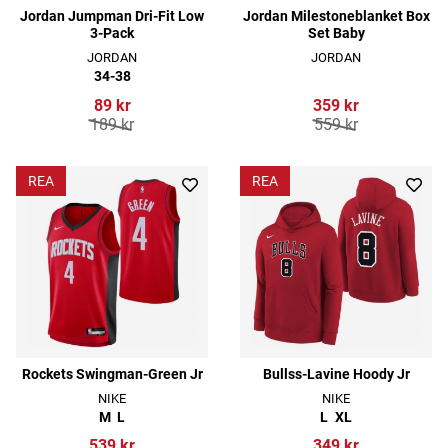
Jordan Jumpman Dri-Fit Low
Jordan Milestoneblanket Box
3-Pack
Set Baby
JORDAN
JORDAN
34-38
89 kr
359 kr
189 kr
559 kr
REA
REA
Rockets Swingman-Green Jr
Bullss-Lavine Hoody Jr
NIKE
NIKE
M
L
L
XL
539 kr
349 kr