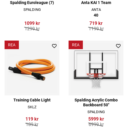
Spalding Euroleague (7)
Anta KAI 1 Team
SPALDING
ANTA
40
1099 kr
719 kr
1299 kr
1199 kr
REA
REA
Training Cable Light
Spalding Acrylic Combo
Backboard 50"
SKLZ
SPALDING
119 kr
5999 kr
189 kr
6999 kr