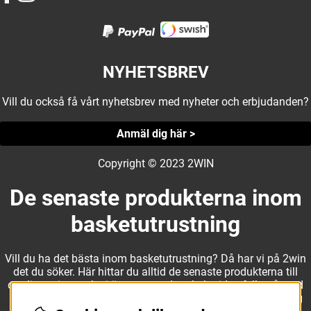
NYHETSBREV
Vill du också få vårt nyhetsbrev med nyheter och erbjudanden?
Anmäl dig här >
Copyright © 2023 2WIN
De senaste produkterna inom
basketutrustning
Vill du ha det bästa inom basketutrustning? Då har vi på 2win
det du söker. Här hittar du alltid de senaste produkterna till
otroliga priser, och vi är noga med att hela tiden fylla på med
nyheter i webbshopen. Det gör oss till ett naturligt val för dig