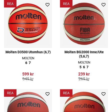
REA
REA
Molten D3500 Utomhus (6,7)
Molten BG2000 Inne/Ute
(5,6,7)
MOLTEN
MOLTEN
6
7
5
6
7
599 kr
239 kr
649 kr
269 kr
REA
REA