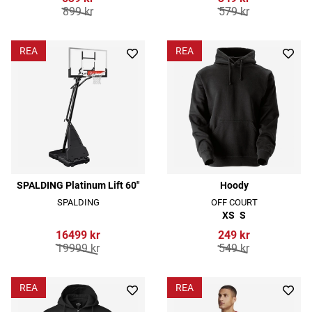
899 kr
579 kr
REA
REA
SPALDING Platinum Lift 60"
Hoody
SPALDING
OFF COURT
XS
S
16499 kr
249 kr
19999 kr
549 kr
REA
REA