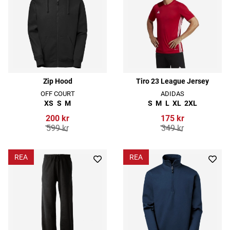
Zip Hood
Tiro 23 League Jersey
OFF COURT
ADIDAS
XS
S
M
S
M
L
XL
2XL
200 kr
175 kr
599 kr
349 kr
REA
REA