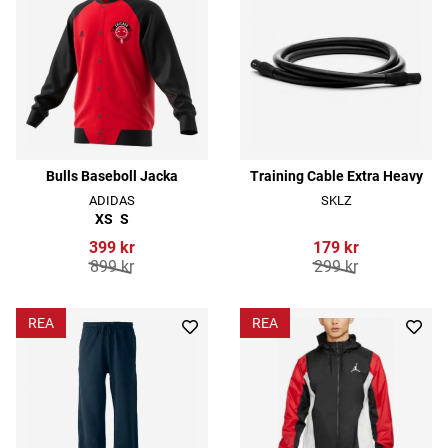
Bulls Baseboll Jacka
Training Cable Extra Heavy
ADIDAS
SKLZ
XS
S
399 kr
179 kr
899 kr
299 kr
REA
REA