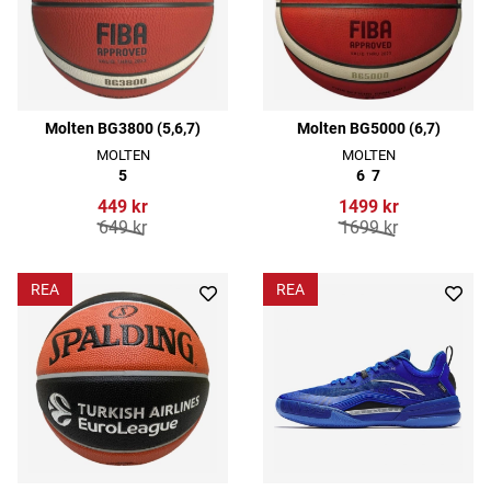
Molten BG3800 (5,6,7)
Molten BG5000 (6,7)
MOLTEN
MOLTEN
5
6
7
449 kr
1499 kr
649 kr
1699 kr
REA
REA