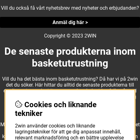
Vill du också få vårt nyhetsbrev med nyheter och erbjudanden?
Anmäl dig här >
Copyright © 2023 2WIN
De senaste produkterna inom
basketutrustning
Vill du ha det bästa inom basketutrustning? Då har vi på 2win
det du söker. Här hittar du alltid de senaste produkterna till
otroliga priser, och vi är noga med att hela tiden fylla på med
nyheter i webbshopen. Det gör oss till ett naturligt val för dig
som vill ha utrustning som överträffar alla andra märken.
Cookies och liknande
tekniker
Med ett av Sveriges största kläd- och skosortiment inom basket
2win använder cookies och liknande
kan vi erbjuda allt som du eller din klubb behöver. Välj ut
lagringstekniker för att ge dig anpassat innehåll,
kvalitativa basketbollar och basketskor från välkända märken
relevant marknadsföring och en bättre upplevelse