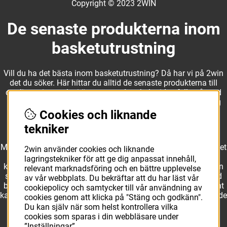
Copyright © 2023 2WIN
De senaste produkterna inom
basketutrustning
Vill du ha det bästa inom basketutrustning? Då har vi på 2win
det du söker. Här hittar du alltid de senaste produkterna till
otroliga priser, och vi är noga med att hela tiden fylla på med
nyheter i webbshopen. Det gör oss till ett naturligt val för dig
som vill ha utrustning som överträffar alla andra märken.
Cookies och liknande
tekniker
Med ett av Sveriges största kläd- och skosortiment inom basket
2win använder cookies och liknande
kan vi erbjuda allt som du eller din klubb behöver. Välj ut
lagringstekniker för att ge dig anpassat innehåll,
kvalitativa basketbollar och basketskor från välkända märken
relevant marknadsföring och en bättre upplevelse
som Molten, Nike, Adidas och Spalding och komplettera med
av vår webbplats. Du bekräftar att du har läst vår
basketkläder från Jordan. I vårt breda och prisvärda sortiment
cookiepolicy och samtycker till vår användning av
kan vi erbjuda matchkläder som ger maximal rörelsefrihet, både
cookies genom att klicka på "Stäng och godkänn".
på och utanför planen. Oavsett vad du behöver för
Du kan själv när som helst kontrollera vilka
basketutrustning kan du vara säker på att hitta den här.
cookies som sparas i din webbläsare under
”Inställningar”.