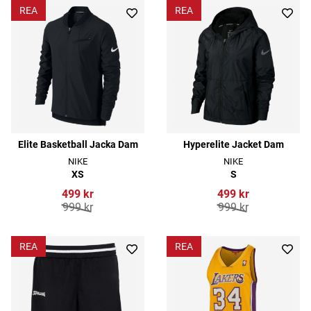
REA
REA
Elite Basketball Jacka Dam
Hyperelite Jacket Dam
NIKE
NIKE
XS
S
499 kr
499 kr
999 kr
999 kr
REA
REA