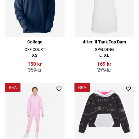
College
4Her III Tank Top Dam
OFF COURT
SPALDING
XS
L
XL
150 kr
169 kr
359 kr
279 kr
REA
REA