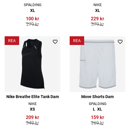
SPALDING
NIKE
XL
XL
100 kr
229 kr
279 kr
379 kr
REA
REA
Nike Breathe Elite Tank Dam
Move Shorts Dam
NIKE
SPALDING
XS
L
XL
209 kr
159 kr
349 kr
269 kr