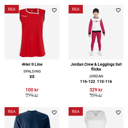
REA
REA
4Her II Line
Jordan Crew & Leggings Set
flicka
SPALDING
JORDAN
XS
116-122
110-116
100 kr
329 kr
279 kr
529 kr
REA
REA