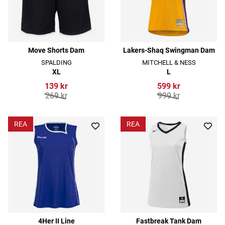
Move Shorts Dam
Lakers-Shaq Swingman Dam
SPALDING
MITCHELL & NESS
XL
L
139 kr
599 kr
269 kr
999 kr
REA
REA
4Her II Line
Fastbreak Tank Dam