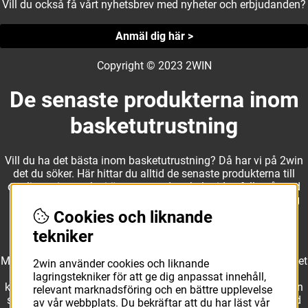
Vill du också få vårt nyhetsbrev med nyheter och erbjudanden?
Anmäl dig här >
Copyright © 2023 2WIN
De senaste produkterna inom
basketutrustning
Vill du ha det bästa inom basketutrustning? Då har vi på 2win
det du söker. Här hittar du alltid de senaste produkterna till
otroliga priser, och vi är noga med att hela tiden fylla på med
nyheter i webbshopen. Det gör oss till ett naturligt val för dig
som vill ha utrustning som överträffar alla andra märken.
Cookies och liknande
tekniker
Med ett av Sveriges största kläd- och skosortiment inom basket
2win använder cookies och liknande
kan vi erbjuda allt som du eller din klubb behöver. Välj ut
lagringstekniker för att ge dig anpassat innehåll,
kvalitativa basketbollar och basketskor från välkända märken
relevant marknadsföring och en bättre upplevelse
som Molten, Nike, Adidas och Spalding och komplettera med
av vår webbplats. Du bekräftar att du har läst vår