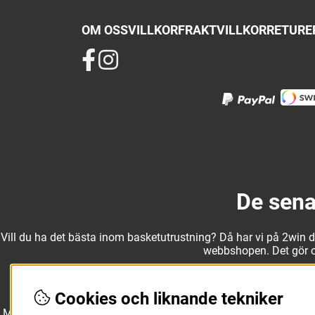
OM OSS
VILLKOR
FRAKTVILLKOR
RETURER
De sena
Vill du ha det bästa inom basketutrustning? Då har vi på 2win det
webbshopen. Det gör oss
Cookies och liknande tekniker
Med ett av Sveriges största kläd- och skosortiment inom baske
Molten, Nike, Adidas och Spalding och komplettera med basketk