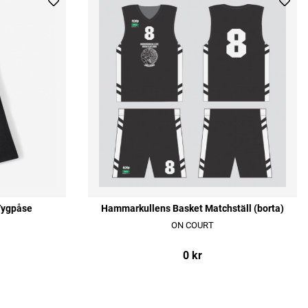
Tygpåse
Hammarkullens Basket Matchställ (borta)
ON COURT
0 kr