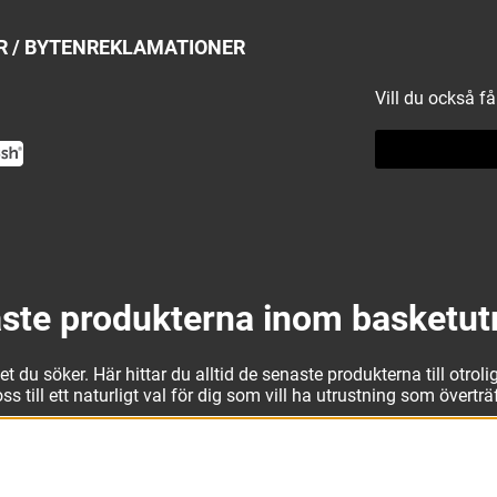
 / BYTEN
REKLAMATIONER
Vill du också f
ste produkterna inom basketut
 du söker. Här hittar du alltid de senaste produkterna till otrolig
 till ett naturligt val för dig som vill ha utrustning som övertr
t kan vi erbjuda allt som du eller din klubb behöver. Välj ut kv
läder från Jordan. I vårt breda och prisvärda sortiment kan vi 