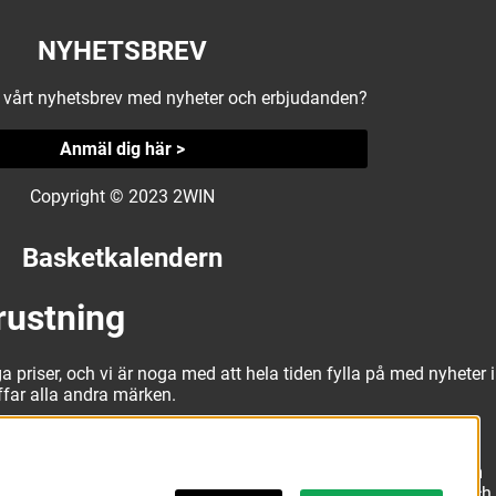
NYHETSBREV
å vårt nyhetsbrev med nyheter och erbjudanden?
Anmäl dig här >
Copyright © 2023 2WIN
Basketkalendern
rustning
a priser, och vi är noga med att hela tiden fylla på med nyheter i
äffar alla andra märken.
alitativa basketbollar och basketskor från välkända märken som
erbjuda matchkläder som ger maximal rörelsefrihet, både på och