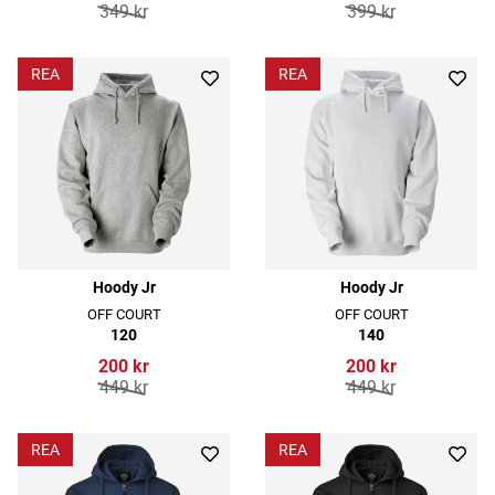
349 kr
399 kr
REA
REA
Hoody Jr
Hoody Jr
OFF COURT
OFF COURT
120
140
200 kr
200 kr
449 kr
449 kr
REA
REA