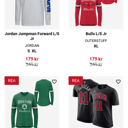
Jordan Jumpman Forward L/S
Bulls L/S Jr
Jr
OUTERSTUFF
JORDAN
XL
S
XL
179 kr
179 kr
349 kr
349 kr
REA
REA