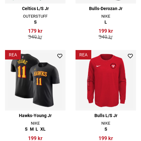
Celtics L/S Jr
Bulls-Derozan Jr
OUTERSTUFF
NIKE
S
L
179 kr
199 kr
349 kr
349 kr
REA
REA
Hawks-Young Jr
Bulls L/S Jr
NIKE
NIKE
S
M
L
XL
S
199 kr
199 kr