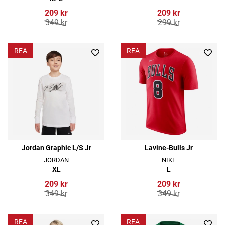
209 kr
209 kr
349 kr
299 kr
REA
REA
Jordan Graphic L/S Jr
Lavine-Bulls Jr
JORDAN
NIKE
XL
L
209 kr
209 kr
349 kr
349 kr
REA
REA