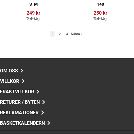
S
M
140
249 kr
250 kr
349 kr
449 kr
1
2
3
Nästa
»
OM OSS
VILLKOR
FRAKTVILLKOR
RETURER / BYTEN
REKLAMATIONER
BASKETKALENDERN