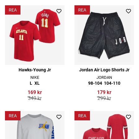
REA
REA
Hawks-Young Jr
Jordan Air Logo Shorts Jr
NIKE
JORDAN
L
XL
98-104
104-110
169 kr
179 kr
349 kr
299 kr
REA
REA