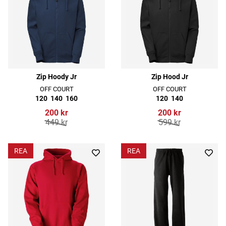
Zip Hoody Jr
Zip Hood Jr
OFF COURT
OFF COURT
120
140
160
120
140
200 kr
200 kr
449 kr
599 kr
REA
REA