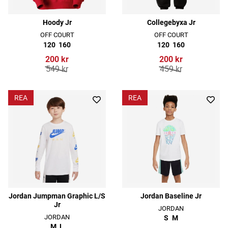
Hoody Jr
Collegebyxa Jr
OFF COURT
OFF COURT
120
160
120
160
200 kr
200 kr
549 kr
459 kr
REA
REA
Jordan Jumpman Graphic L/S
Jordan Baseline Jr
Jr
JORDAN
JORDAN
S
M
M
L