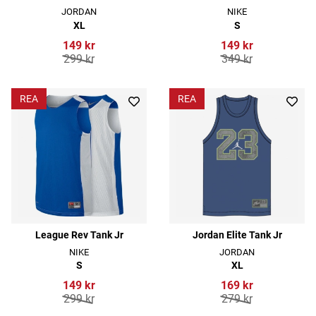
JORDAN
NIKE
XL
S
149 kr
149 kr
299 kr
349 kr
REA
REA
League Rev Tank Jr
Jordan Elite Tank Jr
NIKE
JORDAN
S
XL
149 kr
169 kr
299 kr
279 kr