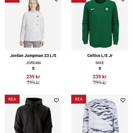
Jordan Jumpman 23 L/S
Celtics L/S Jr
JORDAN
NIKE
S
S
239 kr
239 kr
399 kr
399 kr
REA
REA