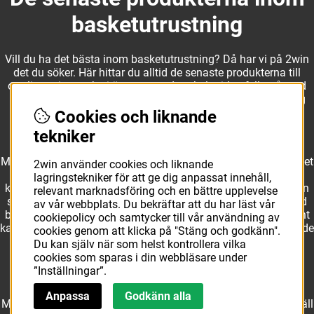
basketutrustning
Vill du ha det bästa inom basketutrustning? Då har vi på 2win
det du söker. Här hittar du alltid de senaste produkterna till
otroliga priser, och vi är noga med att hela tiden fylla på med
nyheter i webbshopen. Det gör oss till ett naturligt val för dig
som vill ha utrustning som överträffar alla andra märken.
Cookies och liknande
tekniker
Med ett av Sveriges största kläd- och skosortiment inom basket
2win använder cookies och liknande
kan vi erbjuda allt som du eller din klubb behöver. Välj ut
lagringstekniker för att ge dig anpassat innehåll,
kvalitativa basketbollar och basketskor från välkända märken
relevant marknadsföring och en bättre upplevelse
som Molten, Nike, Adidas och Spalding och komplettera med
av vår webbplats. Du bekräftar att du har läst vår
basketkläder från Jordan. I vårt breda och prisvärda sortiment
cookiepolicy och samtycker till vår användning av
kan vi erbjuda matchkläder som ger maximal rörelsefrihet, både
cookies genom att klicka på "Stäng och godkänn".
på och utanför planen. Oavsett vad du behöver för
Du kan själv när som helst kontrollera vilka
basketutrustning kan du vara säker på att hitta den här.
cookies som sparas i din webbläsare under
”Inställningar”.
Anpassa
Godkänn alla
Med över 10 års erfarenhet av branschen kan vi vår sak. Beställ