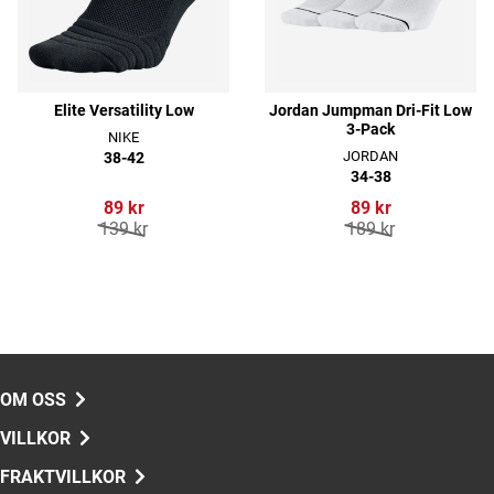
Elite Versatility Low
Jordan Jumpman Dri-Fit Low
3-Pack
NIKE
JORDAN
38-42
34-38
89 kr
89 kr
139 kr
189 kr
OM OSS
VILLKOR
FRAKTVILLKOR