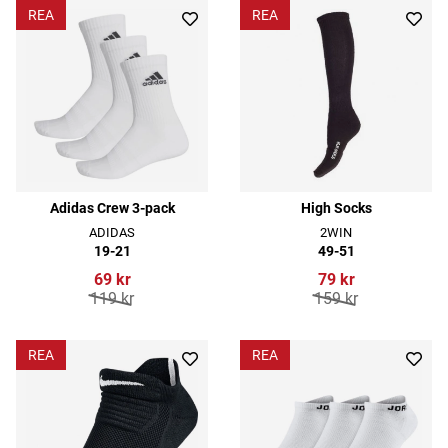
REA
REA
Adidas Crew 3-pack
High Socks
ADIDAS
2WIN
19-21
49-51
69 kr
79 kr
119 kr
159 kr
REA
REA