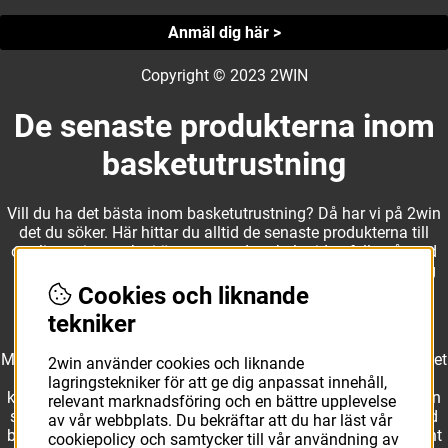
Anmäl dig här >
Copyright © 2023 2WIN
De senaste produkterna inom
basketutrustning
Vill du ha det bästa inom basketutrustning? Då har vi på 2win
det du söker. Här hittar du alltid de senaste produkterna till
otroliga priser, och vi är noga med att hela tiden fylla på med
nyheter i webbshopen. Det gör oss till ett naturligt val för dig
som vill ha utrustning som överträffar alla andra märken.
Cookies och liknande
tekniker
Med ett av Sveriges största kläd- och skosortiment inom basket
2win använder cookies och liknande
kan vi erbjuda allt som du eller din klubb behöver. Välj ut
lagringstekniker för att ge dig anpassat innehåll,
kvalitativa basketbollar och basketskor från välkända märken
relevant marknadsföring och en bättre upplevelse
som Molten, Nike, Adidas och Spalding och komplettera med
av vår webbplats. Du bekräftar att du har läst vår
basketkläder från Jordan. I vårt breda och prisvärda sortiment
cookiepolicy och samtycker till vår användning av