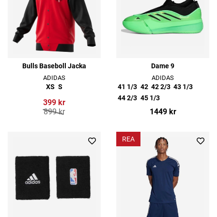
Bulls Baseboll Jacka
Dame 9
ADIDAS
ADIDAS
XS
S
41 1/3
42
42 2/3
43 1/3
44 2/3
45 1/3
399 kr
899 kr
1449 kr
REA