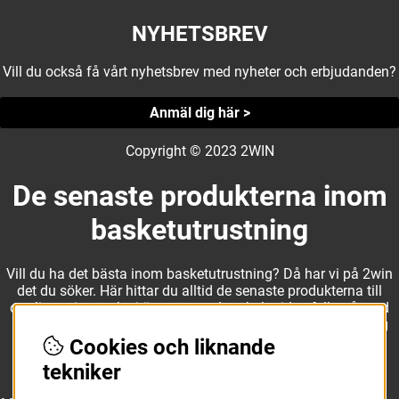
NYHETSBREV
Vill du också få vårt nyhetsbrev med nyheter och erbjudanden?
Anmäl dig här >
Copyright © 2023 2WIN
De senaste produkterna inom
basketutrustning
Vill du ha det bästa inom basketutrustning? Då har vi på 2win
det du söker. Här hittar du alltid de senaste produkterna till
otroliga priser, och vi är noga med att hela tiden fylla på med
nyheter i webbshopen. Det gör oss till ett naturligt val för dig
som vill ha utrustning som överträffar alla andra märken.
Cookies och liknande
tekniker