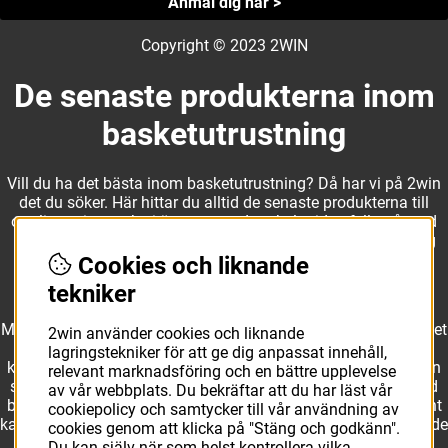
Anmäl dig här >
Copyright © 2023 2WIN
De senaste produkterna inom
basketutrustning
Vill du ha det bästa inom basketutrustning? Då har vi på 2win
det du söker. Här hittar du alltid de senaste produkterna till
otroliga priser, och vi är noga med att hela tiden fylla på med
nyheter i webbshopen. Det gör oss till ett naturligt val för dig
som vill ha utrustning som överträffar alla andra märken.
Cookies och liknande
tekniker
Med ett av Sveriges största kläd- och skosortiment inom basket
2win använder cookies och liknande
kan vi erbjuda allt som du eller din klubb behöver. Välj ut
lagringstekniker för att ge dig anpassat innehåll,
kvalitativa basketbollar och basketskor från välkända märken
relevant marknadsföring och en bättre upplevelse
som Molten, Nike, Adidas och Spalding och komplettera med
av vår webbplats. Du bekräftar att du har läst vår
basketkläder från Jordan. I vårt breda och prisvärda sortiment
cookiepolicy och samtycker till vår användning av
kan vi erbjuda matchkläder som ger maximal rörelsefrihet, både
cookies genom att klicka på "Stäng och godkänn".
på och utanför planen. Oavsett vad du behöver för
Du kan själv när som helst kontrollera vilka