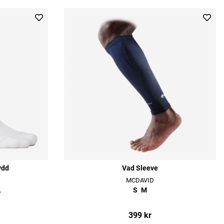
ydd
Vad Sleeve
MCDAVID
L
S
M
399 kr