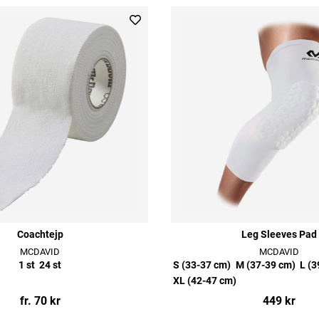
Coachtejp
Leg Sleeves Pad
MCDAVID
MCDAVID
1 st
24 st
S (33-37 cm)
M (37-39 cm)
L (3
XL (42-47 cm)
fr. 70 kr
449 kr