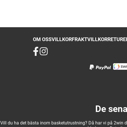
OM OSS
VILLKOR
FRAKTVILLKOR
RETURER
De sena
Vill du ha det bästa inom basketutrustning? Då har vi på 2win det