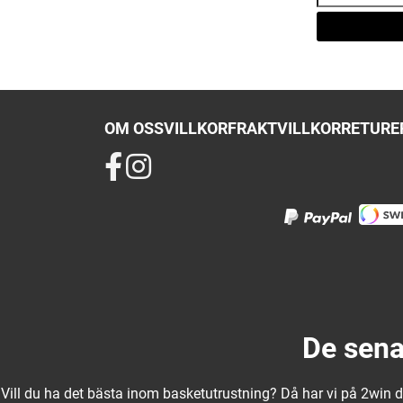
OM OSS
VILLKOR
FRAKTVILLKOR
RETURER
De sena
Vill du ha det bästa inom basketutrustning? Då har vi på 2win det