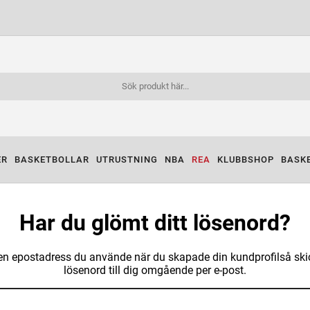
ER
BASKETBOLLAR
UTRUSTNING
NBA
REA
KLUBBSHOP
BASK
Har du glömt ditt lösenord?
den epostadress du använde när du skapade din kundprofilså skick
lösenord till dig omgående per e-post.