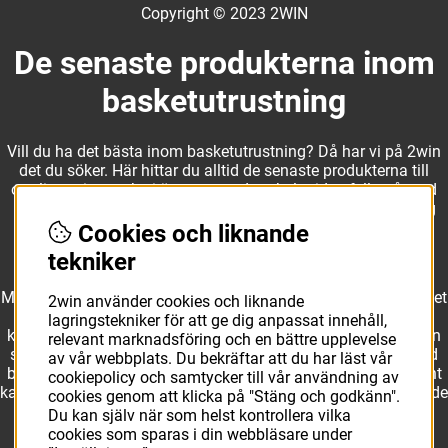
Copyright © 2023 2WIN
De senaste produkterna inom
basketutrustning
Vill du ha det bästa inom basketutrustning? Då har vi på 2win
det du söker. Här hittar du alltid de senaste produkterna till
otroliga priser, och vi är noga med att hela tiden fylla på med
nyheter i webbshopen. Det gör oss till ett naturligt val för dig
som vill ha utrustning som överträffar alla andra märken.
Cookies och liknande
tekniker
Med ett av Sveriges största kläd- och skosortiment inom basket
2win använder cookies och liknande
kan vi erbjuda allt som du eller din klubb behöver. Välj ut
lagringstekniker för att ge dig anpassat innehåll,
kvalitativa basketbollar och basketskor från välkända märken
relevant marknadsföring och en bättre upplevelse
som Molten, Nike, Adidas och Spalding och komplettera med
av vår webbplats. Du bekräftar att du har läst vår
basketkläder från Jordan. I vårt breda och prisvärda sortiment
cookiepolicy och samtycker till vår användning av
kan vi erbjuda matchkläder som ger maximal rörelsefrihet, både
cookies genom att klicka på "Stäng och godkänn".
på och utanför planen. Oavsett vad du behöver för
Du kan själv när som helst kontrollera vilka
basketutrustning kan du vara säker på att hitta den här.
cookies som sparas i din webbläsare under