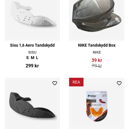
Sisu 1,6 Aero Tandskydd
NIKE Tandskydd Box
SISU
NIKE
S
M
L
39 kr
299 kr
79 kr
REA