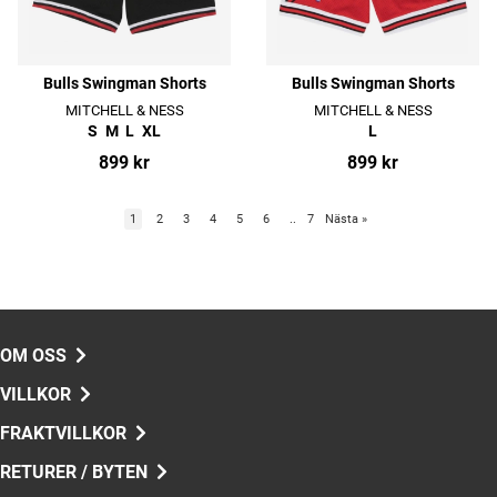
Bulls Swingman Shorts
Bulls Swingman Shorts
MITCHELL & NESS
MITCHELL & NESS
S
M
L
XL
L
899 kr
899 kr
1
2
3
4
5
6
..
7
Nästa
»
OM OSS
VILLKOR
FRAKTVILLKOR
RETURER / BYTEN