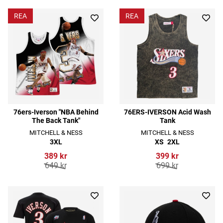
REA
REA
76ers-Iverson "NBA Behind
76ERS-IVERSON Acid Wash
The Back Tank"
Tank
MITCHELL & NESS
MITCHELL & NESS
3XL
XS
2XL
389 kr
399 kr
649 kr
699 kr