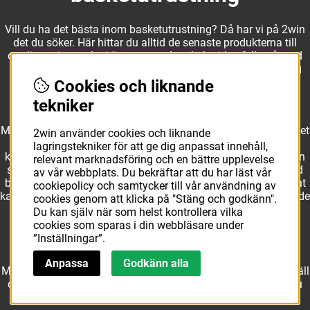
Vill du ha det bästa inom basketutrustning? Då har vi på 2win
det du söker. Här hittar du alltid de senaste produkterna till
otroliga priser, och vi är noga med att hela tiden fylla på med
nyheter i webbshopen. Det gör oss till ett naturligt val för dig
som vill ha utrustning som överträffar alla andra märken.
Cookies och liknande
tekniker
Med ett av Sveriges största kläd- och skosortiment inom basket
2win använder cookies och liknande
kan vi erbjuda allt som du eller din klubb behöver. Välj ut
lagringstekniker för att ge dig anpassat innehåll,
kvalitativa basketbollar och basketskor från välkända märken
relevant marknadsföring och en bättre upplevelse
som Molten, Nike, Adidas och Spalding och komplettera med
av vår webbplats. Du bekräftar att du har läst vår
basketkläder från Jordan. I vårt breda och prisvärda sortiment
cookiepolicy och samtycker till vår användning av
kan vi erbjuda matchkläder som ger maximal rörelsefrihet, både
cookies genom att klicka på "Stäng och godkänn".
på och utanför planen. Oavsett vad du behöver för
Du kan själv när som helst kontrollera vilka
basketutrustning kan du vara säker på att hitta den här.
cookies som sparas i din webbläsare under
”Inställningar”.
Anpassa
Godkänn alla
Med över 10 års erfarenhet av branschen kan vi vår sak. Beställ
det just du behöver i webbshopen redan idag. Hos oss får du
alltid snabba leveranser och rättvisa priser!