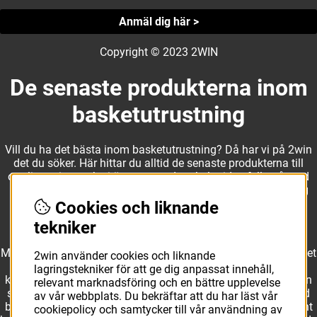
Anmäl dig här >
Copyright © 2023 2WIN
De senaste produkterna inom
basketutrustning
Vill du ha det bästa inom basketutrustning? Då har vi på 2win
det du söker. Här hittar du alltid de senaste produkterna till
otroliga priser, och vi är noga med att hela tiden fylla på med
nyheter i webbshopen. Det gör oss till ett naturligt val för dig
som vill ha utrustning som överträffar alla andra märken.
Cookies och liknande
tekniker
Med ett av Sveriges största kläd- och skosortiment inom basket
2win använder cookies och liknande
kan vi erbjuda allt som du eller din klubb behöver. Välj ut
lagringstekniker för att ge dig anpassat innehåll,
kvalitativa basketbollar och basketskor från välkända märken
relevant marknadsföring och en bättre upplevelse
som Molten, Nike, Adidas och Spalding och komplettera med
av vår webbplats. Du bekräftar att du har läst vår
basketkläder från Jordan. I vårt breda och prisvärda sortiment
cookiepolicy och samtycker till vår användning av