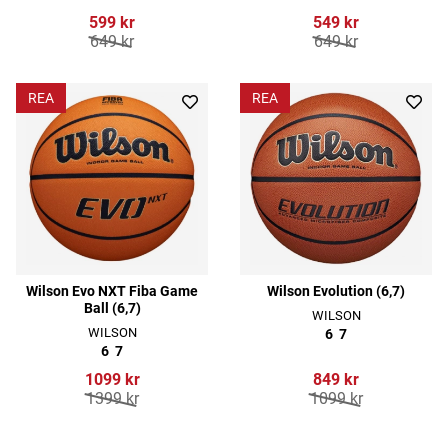
599 kr
549 kr
649 kr
649 kr
REA
REA
Wilson Evo NXT Fiba Game
Wilson Evolution (6,7)
Ball (6,7)
WILSON
WILSON
6
7
6
7
1099 kr
849 kr
1399 kr
1099 kr