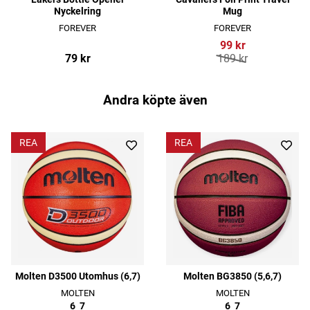
Nyckelring
Mug
FOREVER
FOREVER
99 kr
79 kr
189 kr
Andra köpte även
REA
REA
Molten D3500 Utomhus (6,7)
Molten BG3850 (5,6,7)
MOLTEN
MOLTEN
6
7
6
7