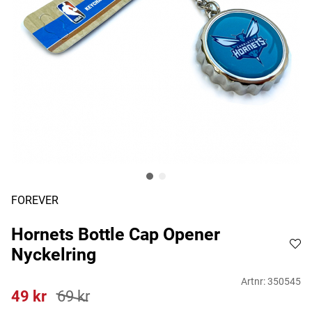
FOREVER
Hornets Bottle Cap Opener
Nyckelring
Artnr:
350545
49
kr
69
kr