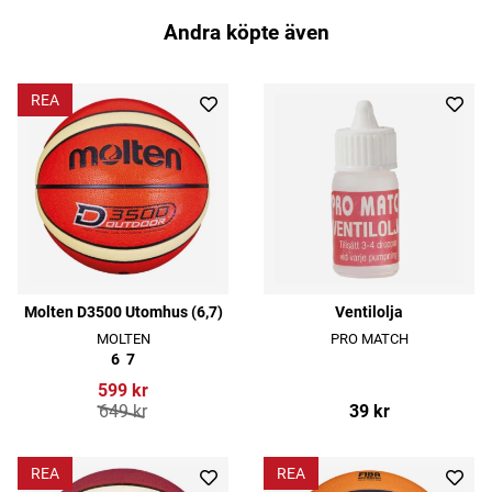
Andra köpte även
REA
Molten D3500 Utomhus (6,7)
Ventilolja
MOLTEN
PRO MATCH
6
7
599 kr
649 kr
39 kr
REA
REA