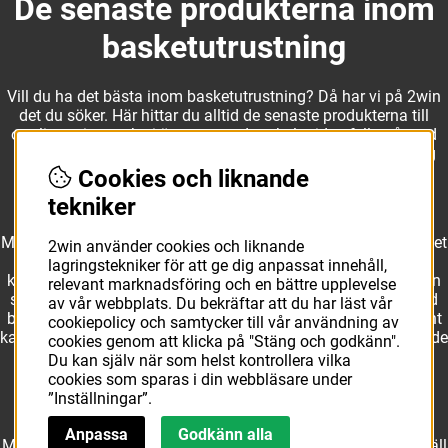
De senaste produkterna inom
basketutrustning
Vill du ha det bästa inom basketutrustning? Då har vi på 2win
det du söker. Här hittar du alltid de senaste produkterna till
otroliga priser, och vi är noga med att hela tiden fylla på med
nyheter i webbshopen. Det gör oss till ett naturligt val för dig
som vill ha utrustning som överträffar alla andra märken.
Cookies och liknande
tekniker
Med ett av Sveriges största kläd- och skosortiment inom basket
2win använder cookies och liknande
kan vi erbjuda allt som du eller din klubb behöver. Välj ut
lagringstekniker för att ge dig anpassat innehåll,
kvalitativa basketbollar och basketskor från välkända märken
relevant marknadsföring och en bättre upplevelse
som Molten, Nike, Adidas och Spalding och komplettera med
av vår webbplats. Du bekräftar att du har läst vår
basketkläder från Jordan. I vårt breda och prisvärda sortiment
cookiepolicy och samtycker till vår användning av
kan vi erbjuda matchkläder som ger maximal rörelsefrihet, både
cookies genom att klicka på "Stäng och godkänn".
på och utanför planen. Oavsett vad du behöver för
Du kan själv när som helst kontrollera vilka
basketutrustning kan du vara säker på att hitta den här.
cookies som sparas i din webbläsare under
”Inställningar”.
Anpassa
Godkänn alla
Med över 10 års erfarenhet av branschen kan vi vår sak. Beställ