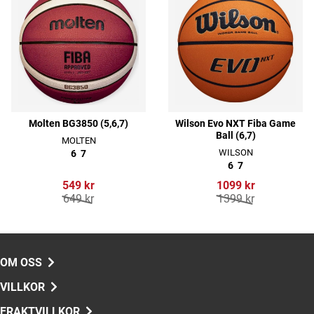
Molten BG3850 (5,6,7)
Wilson Evo NXT Fiba Game
Ball (6,7)
MOLTEN
WILSON
6
7
6
7
549 kr
1099 kr
649 kr
1399 kr
OM OSS
VILLKOR
FRAKTVILLKOR