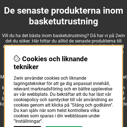
De senaste produkterna inom
basketutrustning
Vill du ha det bästa inom basketutrustning? Då har vi på 2win
det du söker. Här hittar du alltid de senaste produkterna till
otroliga priser, och vi är noga med att hela tiden fylla på med
nyheter i webbshopen. Det gör oss till ett naturligt val för dig
som vill ha utrustning som överträffar alla andra märken.
Cookies och liknande
tekniker
Med ett av Sveriges största kläd- och skosortiment inom basket
2win använder cookies och liknande
kan vi erbjuda allt som du eller din klubb behöver. Välj ut
lagringstekniker för att ge dig anpassat innehåll,
kvalitativa basketbollar och basketskor från välkända märken
relevant marknadsföring och en bättre upplevelse
som Molten, Nike, Adidas och Spalding och komplettera med
av vår webbplats. Du bekräftar att du har läst vår
basketkläder från Jordan. I vårt breda och prisvärda sortiment
cookiepolicy och samtycker till vår användning av
kan vi erbjuda matchkläder som ger maximal rörelsefrihet, både
cookies genom att klicka på "Stäng och godkänn".
på och utanför planen. Oavsett vad du behöver för
Du kan själv när som helst kontrollera vilka
basketutrustning kan du vara säker på att hitta den här.
cookies som sparas i din webbläsare under
”Inställningar”.