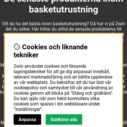
basketutrustning
Vill du ha det bästa inom basketutrustning? Då har vi på 2win
det du söker. Här hittar du alltid de senaste produkterna till
otroliga priser, och vi är noga med att hela tiden fylla på med
nyheter i webbshopen. Det gör oss till ett naturligt val för dig
som vill ha utrustning som överträffar alla andra märken.
Cookies och liknande
tekniker
Med ett av Sveriges största kläd- och skosortiment inom basket
2win använder cookies och liknande
kan vi erbjuda allt som du eller din klubb behöver. Välj ut
lagringstekniker för att ge dig anpassat innehåll,
kvalitativa basketbollar och basketskor från välkända märken
relevant marknadsföring och en bättre upplevelse
som Molten, Nike, Adidas och Spalding och komplettera med
av vår webbplats. Du bekräftar att du har läst vår
basketkläder från Jordan. I vårt breda och prisvärda sortiment
cookiepolicy och samtycker till vår användning av
kan vi erbjuda matchkläder som ger maximal rörelsefrihet, både
cookies genom att klicka på "Stäng och godkänn".
på och utanför planen. Oavsett vad du behöver för
Du kan själv när som helst kontrollera vilka
basketutrustning kan du vara säker på att hitta den här.
cookies som sparas i din webbläsare under
”Inställningar”.
Anpassa
Godkänn alla
Med över 10 års erfarenhet av branschen kan vi vår sak. Beställ