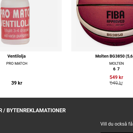
Ventilolja
Molten BG3850 (5,6
PRO MATCH
MOLTEN
6
7
549 kr
39 kr
649 kr
 / BYTEN
REKLAMATIONER
Vill du också f