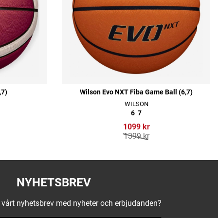
,7)
Wilson Evo NXT Fiba Game Ball (6,7)
WILSON
6
7
1099 kr
1399 kr
NYHETSBREV
å vårt nyhetsbrev med nyheter och erbjudanden?