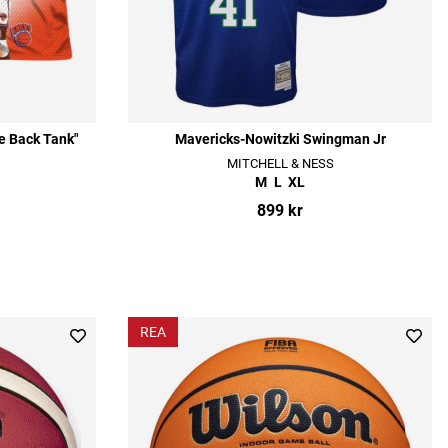
e Back Tank"
Mavericks-Nowitzki Swingman Jr
MITCHELL & NESS
M
L
XL
899 kr
REA