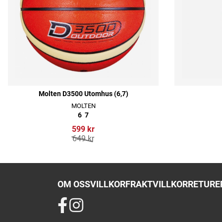
Molten D3500 Utomhus (6,7)
MOLTEN
6
7
599 kr
649 kr
OM OSS
VILLKOR
FRAKTVILLKOR
RETURER