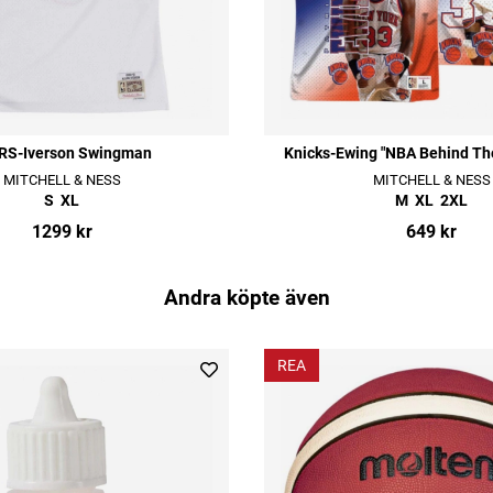
RS-Iverson Swingman
Knicks-Ewing "NBA Behind Th
MITCHELL & NESS
MITCHELL & NESS
S
XL
M
XL
2XL
1299 kr
649 kr
Andra köpte även
REA