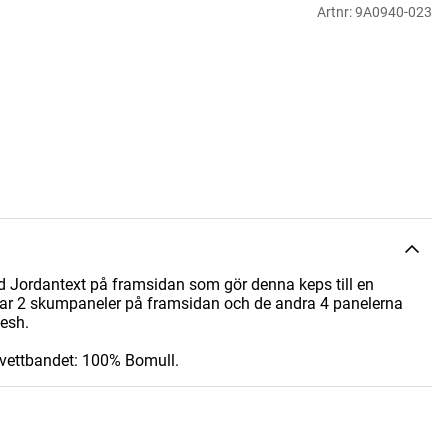
Artnr:
9A0940-023
 Jordantext på framsidan som gör denna keps till en
har 2 skumpaneler på framsidan och de andra 4 panelerna
mesh.
Svettbandet: 100% Bomull.