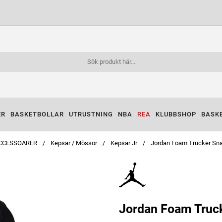
ER
BASKETBOLLAR
UTRUSTNING
NBA
REA
KLUBBSHOP
BASK
CCESSOARER
Kepsar / Mössor
Kepsar Jr
Jordan Foam Trucker Sn
Jordan Foam Truc