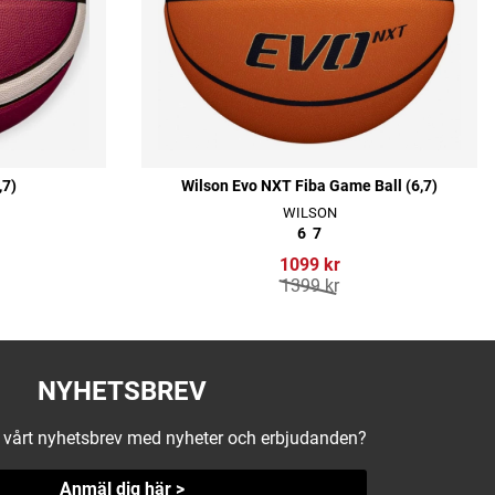
,7)
Wilson Evo NXT Fiba Game Ball (6,7)
WILSON
6
7
1099 kr
1399 kr
NYHETSBREV
å vårt nyhetsbrev med nyheter och erbjudanden?
Anmäl dig här >