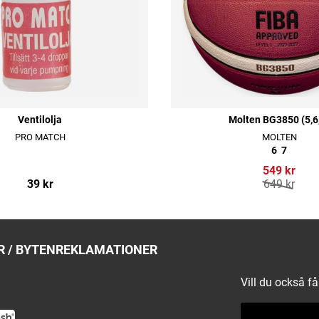
Ventilolja
Molten BG3850 (5,6
PRO MATCH
MOLTEN
6
7
549 kr
39 kr
649 kr
 / BYTEN
REKLAMATIONER
Vill du också f