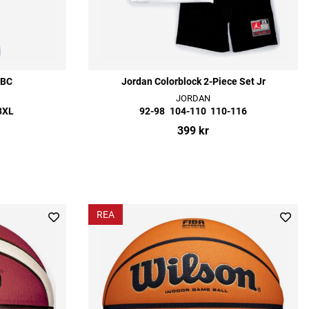
 BC
Jordan Colorblock 2-Piece Set Jr
JORDAN
3XL
92-98
104-110
110-116
399 kr
REA