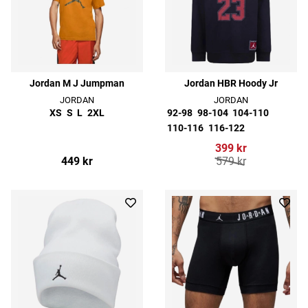
Jordan M J Jumpman
Jordan HBR Hoody Jr
JORDAN
JORDAN
XS
S
L
2XL
92-98
98-104
104-110
110-116
116-122
399 kr
449 kr
579 kr