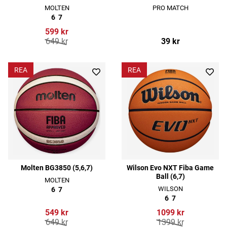
MOLTEN
PRO MATCH
6
7
599 kr
649 kr
39 kr
REA
REA
Molten BG3850 (5,6,7)
Wilson Evo NXT Fiba Game
Ball (6,7)
MOLTEN
WILSON
6
7
6
7
549 kr
1099 kr
649 kr
1399 kr