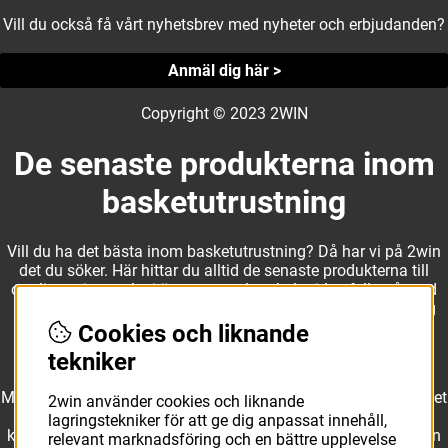
Vill du också få vårt nyhetsbrev med nyheter och erbjudanden?
Anmäl dig här >
Copyright © 2023 2WIN
De senaste produkterna inom
basketutrustning
Vill du ha det bästa inom basketutrustning? Då har vi på 2win
det du söker. Här hittar du alltid de senaste produkterna till
otroliga priser, och vi är noga med att hela tiden fylla på med
nyheter i webbshopen. Det gör oss till ett naturligt val för dig
som vill ha utrustning som överträffar alla andra märken.
Cookies och liknande
tekniker
Med ett av Sveriges största kläd- och skosortiment inom basket
2win använder cookies och liknande
kan vi erbjuda allt som du eller din klubb behöver. Välj ut
lagringstekniker för att ge dig anpassat innehåll,
kvalitativa basketbollar och basketskor från välkända märken
relevant marknadsföring och en bättre upplevelse