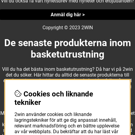
Vill du också få vårt nyhetsbrev med nyheter och erbjudanden?
Anmäl dig här >
Copyright © 2023 2WIN
De senaste produkterna inom
basketutrustning
Vill du ha det bästa inom basketutrustning? Då har vi på 2win
det du söker. Här hittar du alltid de senaste produkterna till
otroliga priser, och vi är noga med att hela tiden fylla på med
nyheter i webbshopen. Det gör oss till ett naturligt val för dig
som vill ha utrustning som överträffar alla andra märken.
Cookies och liknande
tekniker
Med ett av Sveriges största kläd- och skosortiment inom basket
2win använder cookies och liknande
kan vi erbjuda allt som du eller din klubb behöver. Välj ut
lagringstekniker för att ge dig anpassat innehåll,
kvalitativa basketbollar och basketskor från välkända märken
relevant marknadsföring och en bättre upplevelse
som Molten, Nike, Adidas och Spalding och komplettera med
av vår webbplats. Du bekräftar att du har läst vår