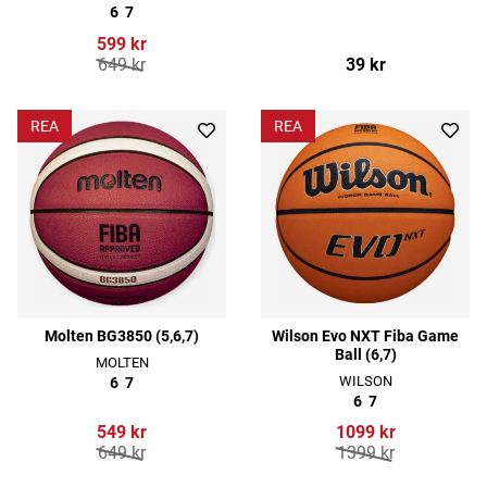
6
7
599 kr
649 kr
39 kr
REA
REA
Molten BG3850 (5,6,7)
Wilson Evo NXT Fiba Game
Ball (6,7)
MOLTEN
WILSON
6
7
6
7
549 kr
1099 kr
649 kr
1399 kr