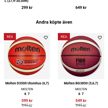
L (27,9-30,5cm)
299 kr
649 kr
Andra köpte även
REA
REA
Molten D3500 Utomhus (6,7)
Molten BG3850 (5,6,7)
MOLTEN
MOLTEN
6
7
6
7
599 kr
549 kr
649 kr
649 kr