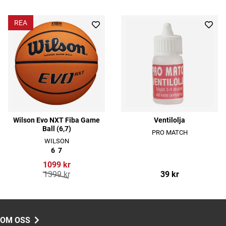
REA
Wilson Evo NXT Fiba Game
Ventilolja
Ball (6,7)
PRO MATCH
WILSON
6
7
1099 kr
1399 kr
39 kr
OM OSS