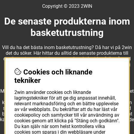
Copyright © 2023 2WIN
De senaste produkterna inom
basketutrustning
Vill du ha det bästa inom basketutrustning? Då har vi på 2win
det du söker. Här hittar du alltid de senaste produkterna till
otroliga priser, och vi är noga med att hela tiden fylla på med
nyheter i webbshopen. Det gör oss till ett naturligt val för dig
som vill ha utrustning som överträffar alla andra märken.
Cookies och liknande
tekniker
Med ett av Sveriges största kläd- och skosortiment inom basket
2win använder cookies och liknande
kan vi erbjuda allt som du eller din klubb behöver. Välj ut
lagringstekniker för att ge dig anpassat innehåll,
kvalitativa basketbollar och basketskor från välkända märken
relevant marknadsföring och en bättre upplevelse
som Molten, Nike, Adidas och Spalding och komplettera med
av vår webbplats. Du bekräftar att du har läst vår
basketkläder från Jordan. I vårt breda och prisvärda sortiment
cookiepolicy och samtycker till vår användning av
kan vi erbjuda matchkläder som ger maximal rörelsefrihet, både
cookies genom att klicka på "Stäng och godkänn".
på och utanför planen. Oavsett vad du behöver för
Du kan själv när som helst kontrollera vilka
basketutrustning kan du vara säker på att hitta den här.
cookies som sparas i din webbläsare under