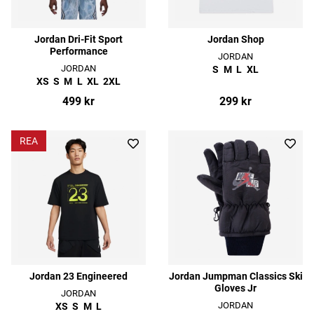
Jordan Dri-Fit Sport
Jordan Shop
Performance
JORDAN
JORDAN
S
M
L
XL
XS
S
M
L
XL
2XL
499 kr
299 kr
REA
Jordan 23 Engineered
Jordan Jumpman Classics Ski
Gloves Jr
JORDAN
JORDAN
XS
S
M
L