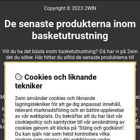
Copyright © 2023 2WIN
De senaste produkterna inom
basketutrustning
Vill du ha det bästa inom basketutrustning? Då har vi på 2win
det du söker. Här hittar du alltid de senaste produkterna till
otroliga priser, och vi är noga med att hela tiden fylla på med
nyheter i webbshopen. Det gör oss till ett naturligt val för dig
som vill ha utrustning som överträffar alla andra märken.
Cookies och liknande
tekniker
Med ett av Sveriges största kläd- och skosortiment inom basket
2win använder cookies och liknande
kan vi erbjuda allt som du eller din klubb behöver. Välj ut
lagringstekniker för att ge dig anpassat innehåll,
kvalitativa basketbollar och basketskor från välkända märken
relevant marknadsföring och en bättre upplevelse
som Molten, Nike, Adidas och Spalding och komplettera med
av vår webbplats. Du bekräftar att du har läst vår
basketkläder från Jordan. I vårt breda och prisvärda sortiment
cookiepolicy och samtycker till vår användning av
kan vi erbjuda matchkläder som ger maximal rörelsefrihet, både
cookies genom att klicka på "Stäng och godkänn".
på och utanför planen. Oavsett vad du behöver för
Du kan själv när som helst kontrollera vilka
basketutrustning kan du vara säker på att hitta den här.
cookies som sparas i din webbläsare under