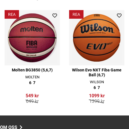
REA
REA
Molten BG3850 (5,6,7)
Wilson Evo NXT Fiba Game
Ball (6,7)
MOLTEN
WILSON
6
7
6
7
549 kr
1099 kr
649 kr
1399 kr
OM OSS