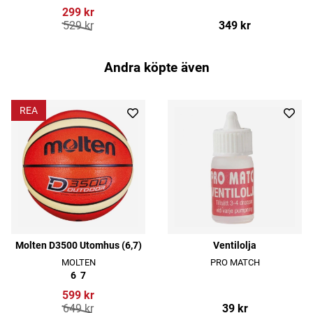
299 kr
529 kr
349 kr
Andra köpte även
REA
Molten D3500 Utomhus (6,7)
Ventilolja
MOLTEN
PRO MATCH
6
7
599 kr
649 kr
39 kr