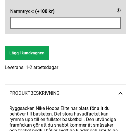
Namntryck:
(+100 kr)
Lägg i kundvagnen
Leverans:
1-2 arbetsdagar
PRODUKTBESKRIVNING
Ryggsäcken Nike Hoops Elite har plats för allt du
behöver till basketen. Det stora huvudfacket kan
rymma upp till en fullstor basketboll. Den utvändiga
framfickan gör att du snabbt kommer åt småsaker
och facket nedtill håller svettiga kläder och smutsiga