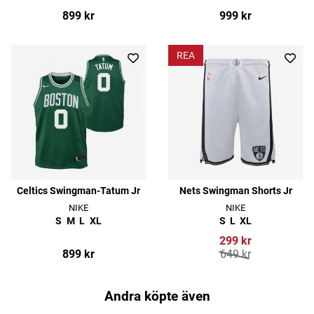
899 kr
999 kr
REA
Celtics Swingman-Tatum Jr
Nets Swingman Shorts Jr
NIKE
NIKE
S
M
L
XL
S
L
XL
299 kr
899 kr
649 kr
Andra köpte även