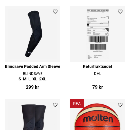
Blindsave Padded Arm Sleeve
Returfraktsedel
BLINDSAVE
DHL
S
M
L
XL
2XL
299 kr
79 kr
REA