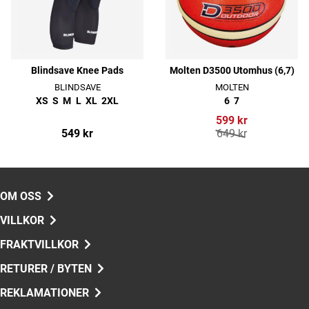
Blindsave Knee Pads
Molten D3500 Utomhus (6,7)
BLINDSAVE
MOLTEN
XS
S
M
L
XL
2XL
6
7
599 kr
549 kr
649 kr
OM OSS
VILLKOR
FRAKTVILLKOR
RETURER / BYTEN
REKLAMATIONER