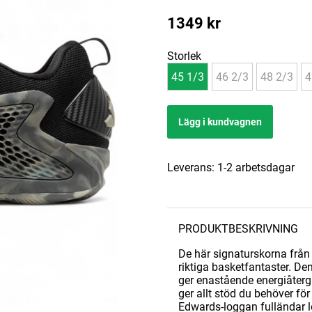
1349
kr
Storlek
45 1/3
46 2/3
48 2/3
4
Lägg i kundvagnen
Leverans:
1-2 arbetsdagar
PRODUKTBESKRIVNING
De här signaturskorna från
riktiga basketfantaster. D
ger enastående energiåterg
ger allt stöd du behöver f
Edwards-loggan fulländar 