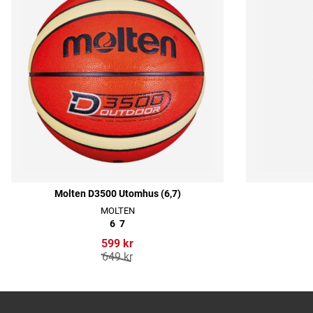
Molten D3500 Utomhus (6,7)
MOLTEN
6
7
599 kr
649 kr