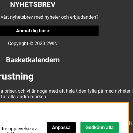
NYHETSBREV
å vårt nyhetsbrev med nyheter och erbjudanden?
Anmäl dig här >
Copyright © 2023 2WIN
Basketkalendern
rustning
a priser, och vi är noga med att hela tiden fylla på med nyheter i
äffar alla andra märken.
alitativa basketbollar och basketskor från välkända märken som
erbjuda matchkläder som ger maximal rörelsefrihet, både på och
Anpassa
Godkänn alla
ttre upplevelse av
att hitta den här.