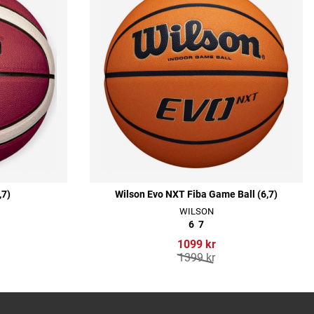
,7)
Wilson Evo NXT Fiba Game Ball (6,7)
WILSON
6
7
1099 kr
1399 kr