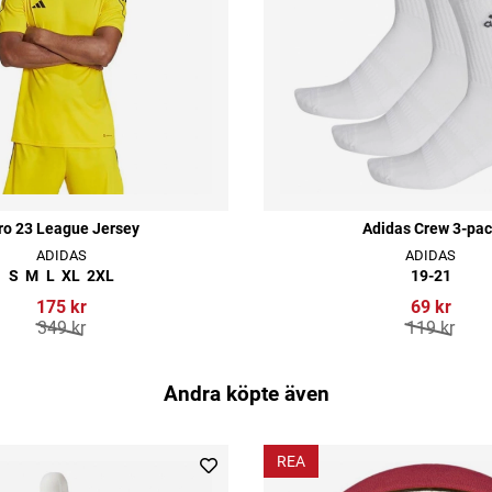
ro 23 League Jersey
Adidas Crew 3-pac
ADIDAS
ADIDAS
S
M
L
XL
2XL
19-21
175 kr
69 kr
349 kr
119 kr
Andra köpte även
REA