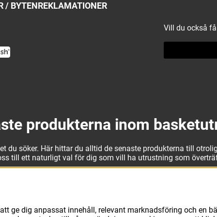
 / BYTEN
REKLAMATIONER
Vill du också f
ste produkterna inom basketut
 du söker. Här hittar du alltid de senaste produkterna till otrolig
 till ett naturligt val för dig som vill ha utrustning som övertr
t kan vi erbjuda allt som du eller din klubb behöver. Välj ut kv
läder från Jordan. I vårt breda och prisvärda sortiment kan vi 
att ge dig anpassat innehåll, relevant marknadsföring och en bä
avsett vad du behöver för basketutrustning kan du vara säker på 