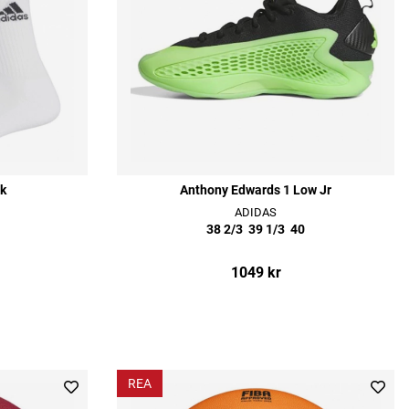
k
Anthony Edwards 1 Low Jr
ADIDAS
38 2/3
39 1/3
40
1049 kr
REA