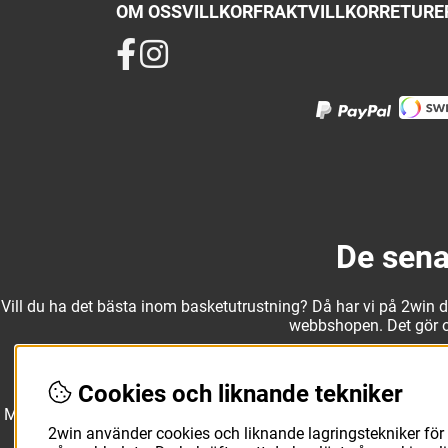
OM OSS
VILLKOR
FRAKTVILLKOR
RETURER
De sena
Vill du ha det bästa inom basketutrustning? Då har vi på 2win det
webbshopen. Det gör oss
Cookies och liknande tekniker
Med ett av Sveriges största kläd- och skosortiment inom baske
Molten, Nike, Adidas och Spalding och komplettera med basketk
2win använder cookies och liknande lagringstekniker för 
utanför planen. O