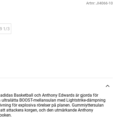
Artnr:
JI4066-10
9 1/3
 adidas Basketball och Anthony Edwards är gjorda för
en ultralätta BOOST-mellansulan med Lightstrike-dämpning
ivning för explosiva rörelser på planen. Gummiyttersulan
ör att attackera korgen, och den utmärkande Anthony
looken.