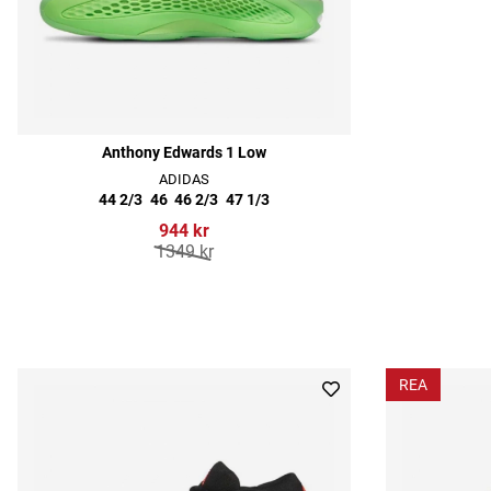
Anthony Edwards 1 Low
ADIDAS
44 2/3
46
46 2/3
47 1/3
944 kr
1349 kr
REA