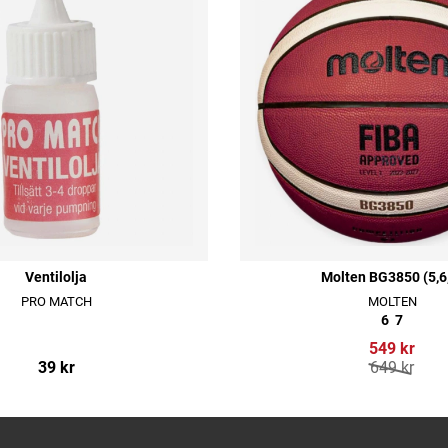
Ventilolja
Molten BG3850 (5,6
PRO MATCH
MOLTEN
6
7
549 kr
39 kr
649 kr