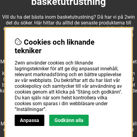
basketutrustning
Vill du ha det bästa inom basketutrustning? Då har vi på 2win
det du söker. Här hittar du alltid de senaste produkterna till
otroliga priser, och vi är noga med att hela tiden fylla på med
nyheter i webbshopen. Det gör oss till ett naturligt val för dig
som vill ha utrustning som överträffar alla andra märken.
Cookies och liknande
tekniker
Med ett av Sveriges största kläd- och skosortiment inom basket
2win använder cookies och liknande
kan vi erbjuda allt som du eller din klubb behöver. Välj ut
lagringstekniker för att ge dig anpassat innehåll,
kvalitativa basketbollar och basketskor från välkända märken
relevant marknadsföring och en bättre upplevelse
som Molten, Nike, Adidas och Spalding och komplettera med
av vår webbplats. Du bekräftar att du har läst vår
basketkläder från Jordan. I vårt breda och prisvärda sortiment
cookiepolicy och samtycker till vår användning av
kan vi erbjuda matchkläder som ger maximal rörelsefrihet, både
cookies genom att klicka på "Stäng och godkänn".
på och utanför planen. Oavsett vad du behöver för
Du kan själv när som helst kontrollera vilka
basketutrustning kan du vara säker på att hitta den här.
cookies som sparas i din webbläsare under
”Inställningar”.
Anpassa
Godkänn alla
Med över 10 års erfarenhet av branschen kan vi vår sak. Beställ
det just du behöver i webbshopen redan idag. Hos oss får du
alltid snabba leveranser och rättvisa priser!