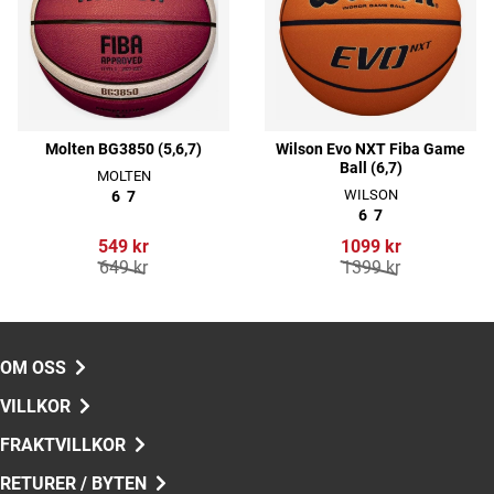
Molten BG3850 (5,6,7)
Wilson Evo NXT Fiba Game
Ball (6,7)
MOLTEN
WILSON
6
7
6
7
549 kr
1099 kr
649 kr
1399 kr
OM OSS
VILLKOR
FRAKTVILLKOR
RETURER / BYTEN