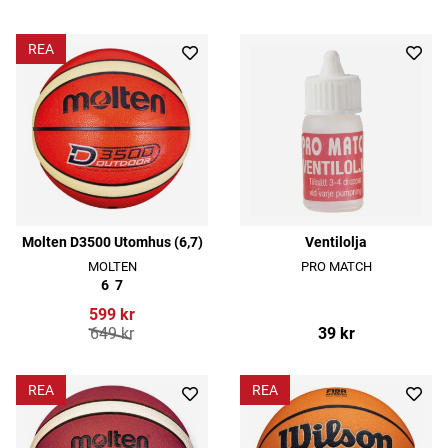
REA
Molten D3500 Utomhus (6,7)
Ventilolja
MOLTEN
PRO MATCH
6
7
599 kr
649 kr
39 kr
REA
REA