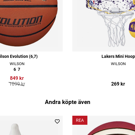
lson Evolution (6,7)
Lakers Mini Hoop
WILSON
WILSON
6
7
849 kr
1099 kr
269 kr
Andra köpte även
REA