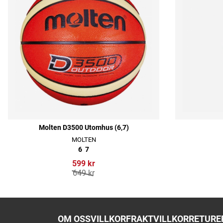
Molten D3500 Utomhus (6,7)
MOLTEN
6
7
599 kr
649 kr
OM OSS
VILLKOR
FRAKTVILLKOR
RETURER