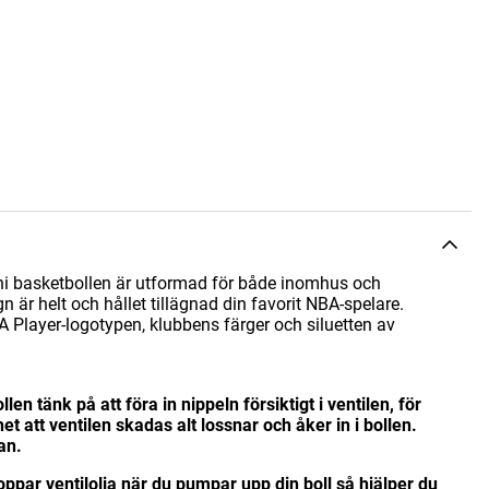
ni basketbollen är utformad för både inomhus och
 är helt och hållet tillägnad din favorit NBA-spelare.
BA Player-logotypen, klubbens färger och siluetten av
en tänk på att föra in nippeln försiktigt i ventilen, för
et att ventilen skadas alt lossnar och åker in i bollen.
an.
par ventilolja när du pumpar upp din boll så hjälper du