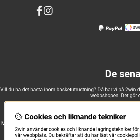
De sena
Vill du ha det bästa inom basketutrustning? Då har vi på 2win det
webbshopen. Det gör oss
Cookies och liknande tekniker
Med ett av Sveriges största kläd- och skosortiment inom baske
Molten, Nike, Adidas och Spalding och komplettera med basketk
utanför planen. O
2win använder cookies och liknande lagringstekniker för 
vår webbplats. Du bekräftar att du har läst vår cookiepo