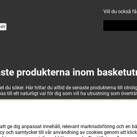
Vill du också f
ste produkterna inom basketut
 du söker. Här hittar du alltid de senaste produkterna till otrolig
 till ett naturligt val för dig som vill ha utrustning som övertr
t kan vi erbjuda allt som du eller din klubb behöver. Välj ut kv
läder från Jordan. I vårt breda och prisvärda sortiment kan vi 
avsett vad du behöver för basketutrustning kan du vara säker på 
att ge dig anpassat innehåll, relevant marknadsföring och en bä
licy och samtycker till vår användning av cookies genom att klic