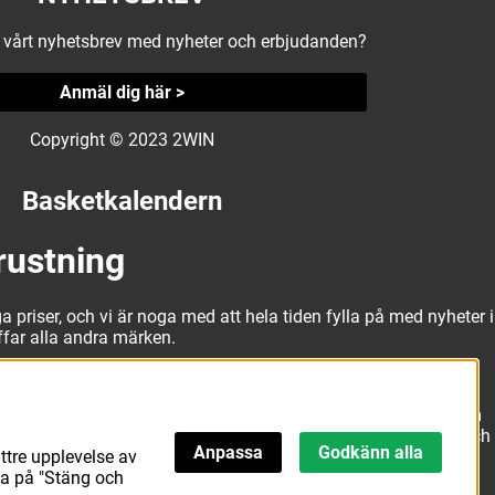
å vårt nyhetsbrev med nyheter och erbjudanden?
Anmäl dig här >
Copyright © 2023 2WIN
Basketkalendern
rustning
a priser, och vi är noga med att hela tiden fylla på med nyheter i
äffar alla andra märken.
alitativa basketbollar och basketskor från välkända märken som
erbjuda matchkläder som ger maximal rörelsefrihet, både på och
Anpassa
Godkänn alla
att hitta den här.
ttre upplevelse av
ka på "Stäng och