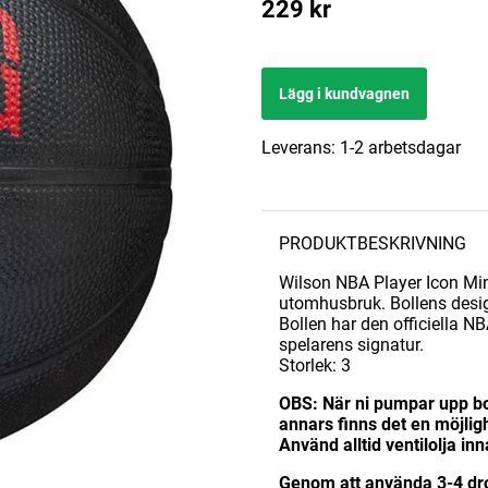
229
kr
Lägg i kundvagnen
Leverans:
1-2 arbetsdagar
PRODUKTBESKRIVNING
Wilson NBA Player Icon Mi
utomhusbruk. Bollens design
Bollen har den officiella N
spelarens signatur.
Storlek: 3
OBS: När ni pumpar upp boll
annars finns det en möjligh
Använd alltid ventilolja inn
Genom att använda 3-4 drop