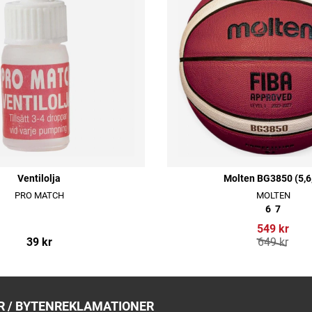
Ventilolja
Molten BG3850 (5,6
PRO MATCH
MOLTEN
6
7
549 kr
39 kr
649 kr
 / BYTEN
REKLAMATIONER