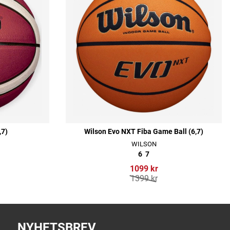
,7)
Wilson Evo NXT Fiba Game Ball (6,7)
WILSON
6
7
1099 kr
1399 kr
NYHETSBREV