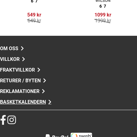
WILSON
6
7
6
7
549 kr
1099 kr
649 kr
1399 kr
OM OSS
VILLKOR
FRAKTVILLKOR
RETURER / BYTEN
REKLAMATIONER
BASKETKALENDERN