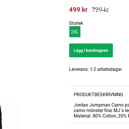
499
kr
729
kr
Storlek
2XL
Lägg i kundvagnen
Leverans:
1-2 arbetsdagar
PRODUKTBESKRIVNING
Jordan Jumpman Camo pants 
camo mönster firar MJ´s l
Material: 80% Cotton, 20% P