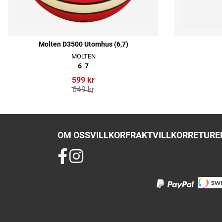
Molten D3500 Utomhus (6,7)
MOLTEN
6
7
599 kr
649 kr
OM OSS
VILLKOR
FRAKTVILLKOR
RETURER