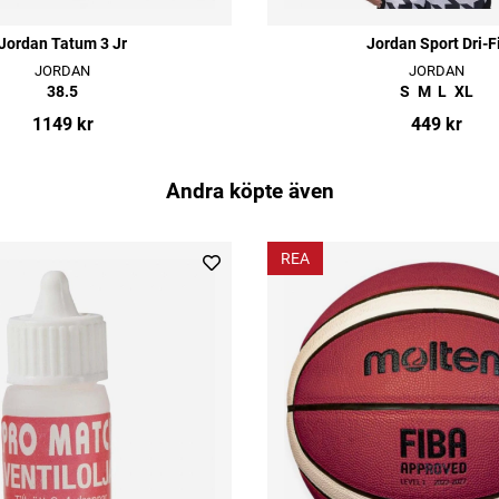
Jordan Tatum 3 Jr
Jordan Sport Dri-F
JORDAN
JORDAN
38.5
S
M
L
XL
1149 kr
449 kr
Andra köpte även
REA