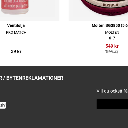
Ventilolja
Molten BG3850 (5,6
PRO MATCH
MOLTEN
6
7
549 kr
39 kr
649 kr
 / BYTEN
REKLAMATIONER
Vill du också f