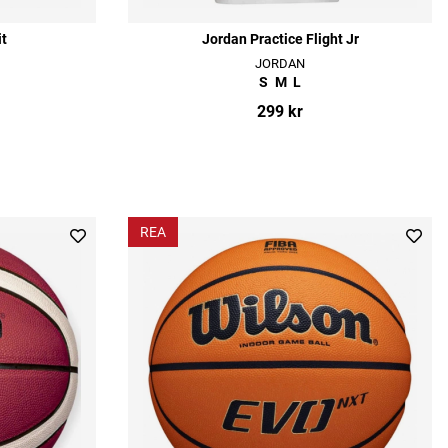
it
Jordan Practice Flight Jr
JORDAN
S
M
L
299 kr
REA