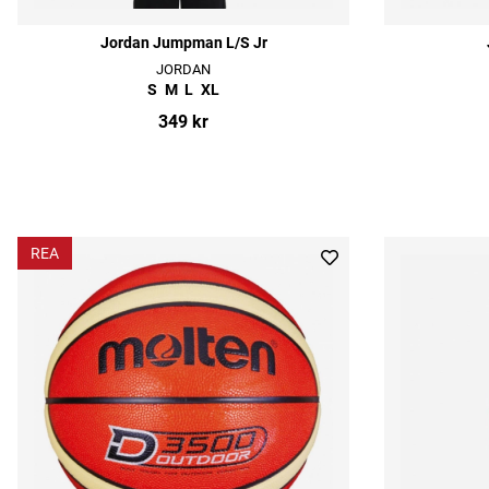
Jordan Jumpman L/S Jr
JORDAN
S
M
L
XL
349 kr
REA