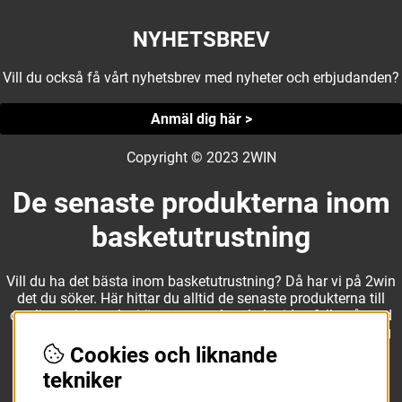
NYHETSBREV
Vill du också få vårt nyhetsbrev med nyheter och erbjudanden?
Anmäl dig här >
Copyright © 2023 2WIN
De senaste produkterna inom
basketutrustning
Vill du ha det bästa inom basketutrustning? Då har vi på 2win
det du söker. Här hittar du alltid de senaste produkterna till
otroliga priser, och vi är noga med att hela tiden fylla på med
nyheter i webbshopen. Det gör oss till ett naturligt val för dig
som vill ha utrustning som överträffar alla andra märken.
Cookies och liknande
tekniker