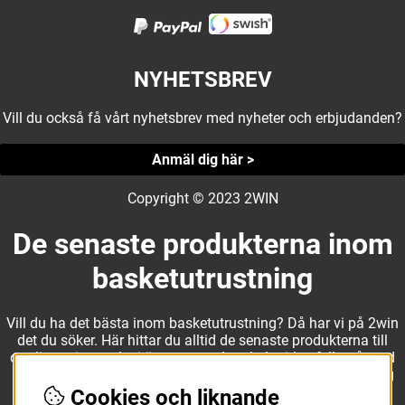
NYHETSBREV
Vill du också få vårt nyhetsbrev med nyheter och erbjudanden?
Anmäl dig här >
Copyright © 2023 2WIN
De senaste produkterna inom
basketutrustning
Vill du ha det bästa inom basketutrustning? Då har vi på 2win
det du söker. Här hittar du alltid de senaste produkterna till
otroliga priser, och vi är noga med att hela tiden fylla på med
nyheter i webbshopen. Det gör oss till ett naturligt val för dig
som vill ha utrustning som överträffar alla andra märken.
Cookies och liknande