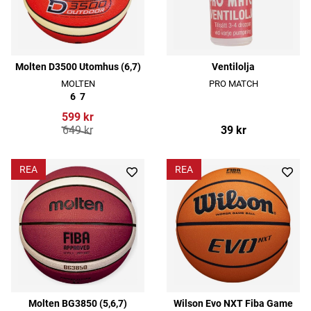
Molten D3500 Utomhus (6,7)
Ventilolja
MOLTEN
PRO MATCH
6
7
599 kr
649 kr
39 kr
REA
REA
Molten BG3850 (5,6,7)
Wilson Evo NXT Fiba Game