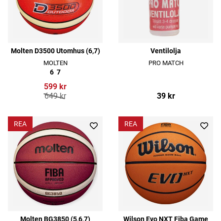
Molten D3500 Utomhus (6,7)
Ventilolja
MOLTEN
PRO MATCH
6
7
599 kr
649 kr
39 kr
REA
REA
Molten BG3850 (5,6,7)
Wilson Evo NXT Fiba Game