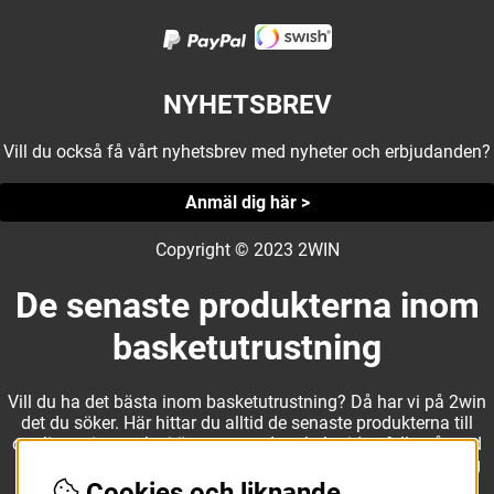
NYHETSBREV
Vill du också få vårt nyhetsbrev med nyheter och erbjudanden?
Anmäl dig här >
Copyright © 2023 2WIN
De senaste produkterna inom
basketutrustning
Vill du ha det bästa inom basketutrustning? Då har vi på 2win
det du söker. Här hittar du alltid de senaste produkterna till
otroliga priser, och vi är noga med att hela tiden fylla på med
nyheter i webbshopen. Det gör oss till ett naturligt val för dig
som vill ha utrustning som överträffar alla andra märken.
Cookies och liknande