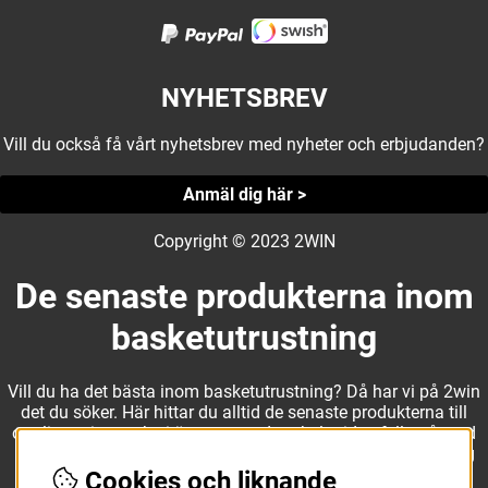
NYHETSBREV
Vill du också få vårt nyhetsbrev med nyheter och erbjudanden?
Anmäl dig här >
Copyright © 2023 2WIN
De senaste produkterna inom
basketutrustning
Vill du ha det bästa inom basketutrustning? Då har vi på 2win
det du söker. Här hittar du alltid de senaste produkterna till
otroliga priser, och vi är noga med att hela tiden fylla på med
nyheter i webbshopen. Det gör oss till ett naturligt val för dig
som vill ha utrustning som överträffar alla andra märken.
Cookies och liknande