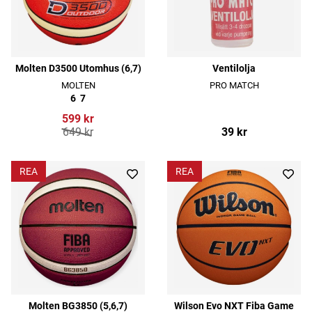
Molten D3500 Utomhus (6,7)
Ventilolja
MOLTEN
PRO MATCH
6
7
599 kr
649 kr
39 kr
REA
REA
Molten BG3850 (5,6,7)
Wilson Evo NXT Fiba Game