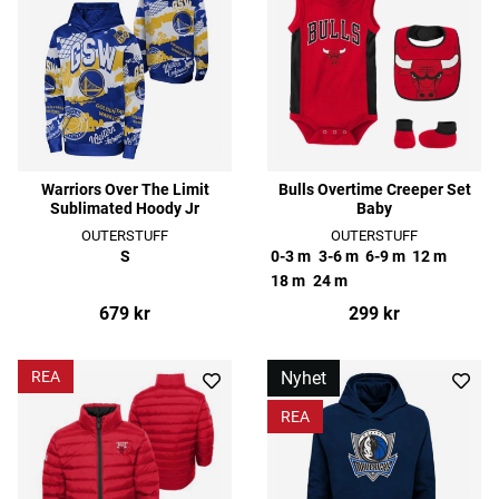
Warriors Over The Limit
Bulls Overtime Creeper Set
Sublimated Hoody Jr
Baby
OUTERSTUFF
OUTERSTUFF
S
0-3 m
3-6 m
6-9 m
12 m
18 m
24 m
679 kr
299 kr
REA
Nyhet
REA