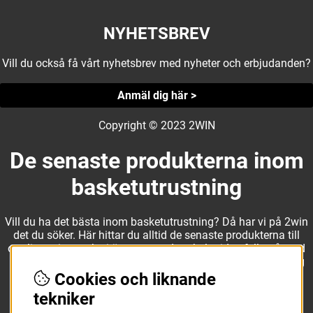
NYHETSBREV
Vill du också få vårt nyhetsbrev med nyheter och erbjudanden?
Anmäl dig här >
Copyright © 2023 2WIN
De senaste produkterna inom
basketutrustning
Vill du ha det bästa inom basketutrustning? Då har vi på 2win
det du söker. Här hittar du alltid de senaste produkterna till
otroliga priser, och vi är noga med att hela tiden fylla på med
nyheter i webbshopen. Det gör oss till ett naturligt val för dig
som vill ha utrustning som överträffar alla andra märken.
Cookies och liknande
tekniker