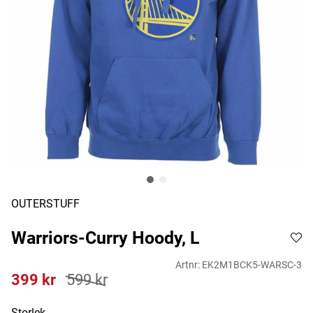
OUTERSTUFF
Warriors-Curry Hoody, L
Artnr:
EK2M1BCK5-WARSC-3
399
kr
599
kr
Storlek