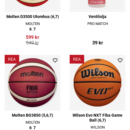
Molten D3500 Utomhus (6,7)
Ventilolja
MOLTEN
PRO MATCH
6
7
599 kr
649 kr
39 kr
REA
REA
Molten BG3850 (5,6,7)
Wilson Evo NXT Fiba Game
Ball (6,7)
MOLTEN
WILSON
6
7