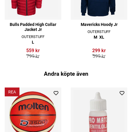
Bulls Padded High Collar
Mavericks Hoody Jr
Jacket Jr
OUTERSTUFF
OUTERSTUFF
M
XL
L
559 kr
299 kr
799 kr
599 kr
Andra köpte även
REA