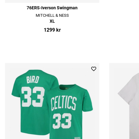
76ERS-Iverson Swingman
MITCHELL & NESS
XL
1299 kr