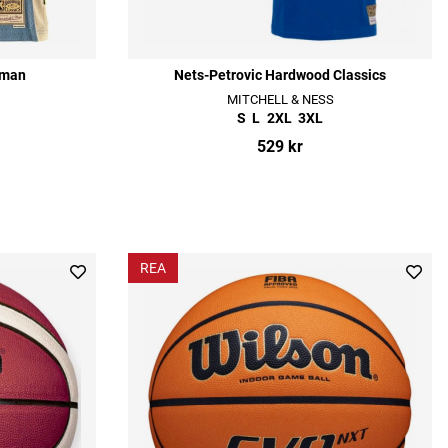
gman
Nets-Petrovic Hardwood Classics
MITCHELL & NESS
S
L
2XL
3XL
529 kr
REA