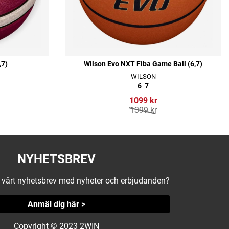
,7)
Wilson Evo NXT Fiba Game Ball (6,7)
WILSON
6
7
1099 kr
1399 kr
NYHETSBREV
å vårt nyhetsbrev med nyheter och erbjudanden?
Anmäl dig här >
Copyright © 2023 2WIN