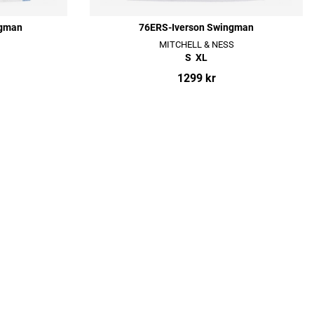
ngman
76ERS-Iverson Swingman
MITCHELL & NESS
S
XL
1299 kr