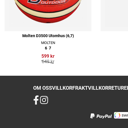
Molten D3500 Utomhus (6,7)
MOLTEN
6
7
599 kr
649 kr
OM OSS
VILLKOR
FRAKTVILLKOR
RETURER