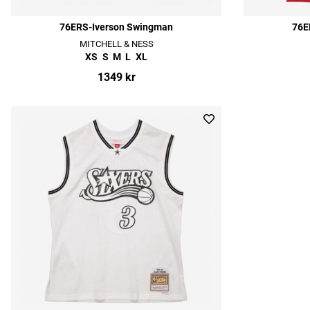
76ERS-Iverson Swingman
76E
MITCHELL & NESS
XS
S
M
L
XL
1349 kr