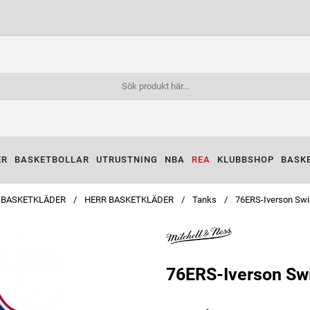
ER
BASKETBOLLAR
UTRUSTNING
NBA
REA
KLUBBSHOP
BASK
BASKETKLÄDER
HERR BASKETKLÄDER
Tanks
76ERS-Iverson Sw
76ERS-Iverson Sw