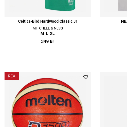
Celtics-Bird Hardwood Classic Jr
NBA
MITCHELL & NESS
M
L
XL
349 kr
REA