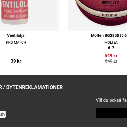
Ventilolja
Molten BG3850 (5,6
PRO MATCH
MOLTEN
6
7
549 kr
39 kr
649 kr
 / BYTEN
REKLAMATIONER
Vill du också f