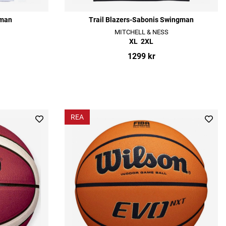
gman
Trail Blazers-Sabonis Swingman
MITCHELL & NESS
XL
2XL
1299 kr
REA