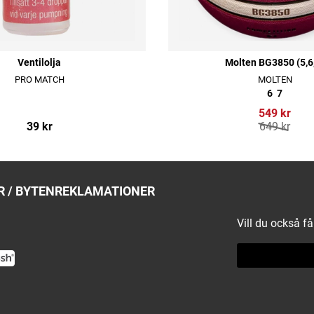
Ventilolja
Molten BG3850 (5,6
PRO MATCH
MOLTEN
6
7
549 kr
39 kr
649 kr
 / BYTEN
REKLAMATIONER
Vill du också f