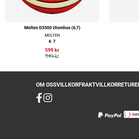
Molten D3500 Utomhus (6,7)
MOLTEN
6
7
599 kr
649 kr
OM OSS
VILLKOR
FRAKTVILLKOR
RETURER