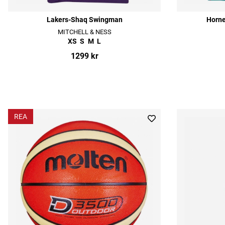
Lakers-Shaq Swingman
Horne
MITCHELL & NESS
XS
S
M
L
1299 kr
REA