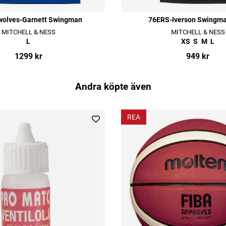
wolves-Garnett Swingman
76ERS-Iverson Swingm
MITCHELL & NESS
MITCHELL & NESS
L
XS
S
M
L
1299 kr
949 kr
Andra köpte även
REA