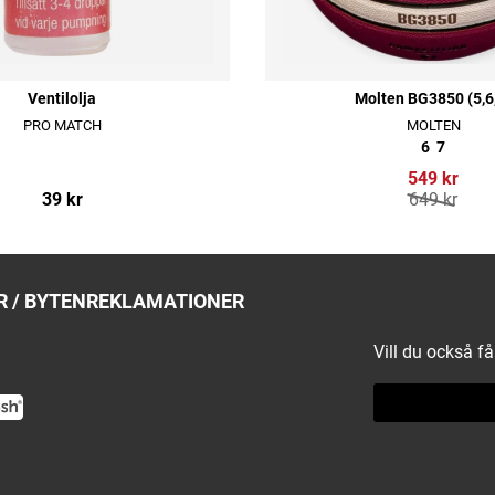
Ventilolja
Molten BG3850 (5,6
PRO MATCH
MOLTEN
6
7
549 kr
39 kr
649 kr
 / BYTEN
REKLAMATIONER
Vill du också f