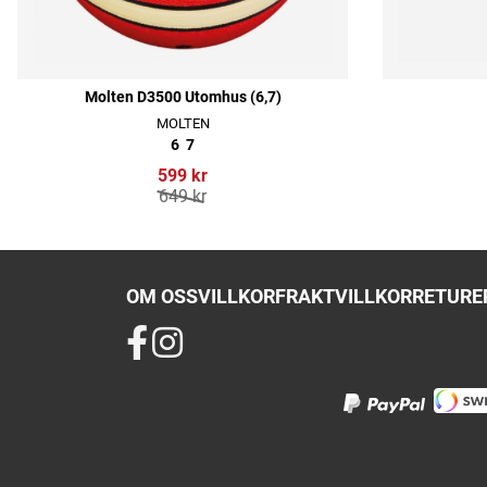
Molten D3500 Utomhus (6,7)
MOLTEN
6
7
599 kr
649 kr
OM OSS
VILLKOR
FRAKTVILLKOR
RETURER