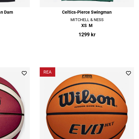
an Dam
Celtics-Pierce Swingman
MITCHELL & NESS
XS
M
1299 kr
REA