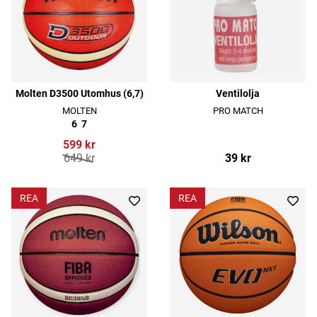
Molten D3500 Utomhus (6,7)
Ventilolja
MOLTEN
PRO MATCH
6
7
599 kr
649 kr
39 kr
REA
REA