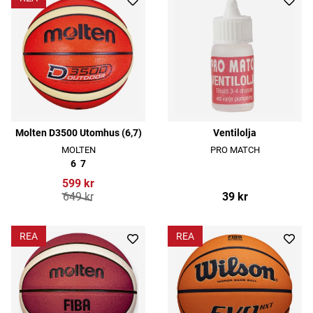
Molten D3500 Utomhus (6,7)
Ventilolja
MOLTEN
PRO MATCH
6
7
599 kr
649 kr
39 kr
REA
REA