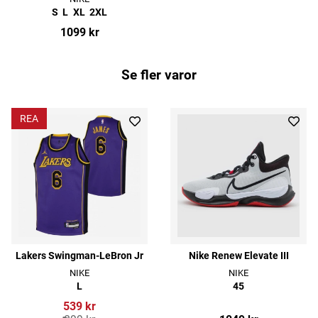
S
L
XL
2XL
1099 kr
Se fler varor
REA
Lakers Swingman-LeBron Jr
Nike Renew Elevate III
NIKE
NIKE
L
45
539 kr