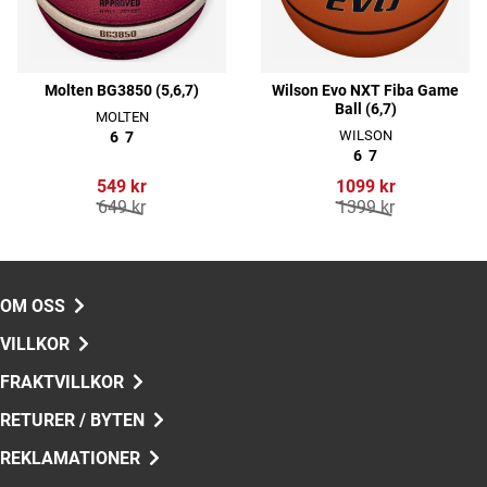
Molten BG3850 (5,6,7)
Wilson Evo NXT Fiba Game
Ball (6,7)
MOLTEN
WILSON
6
7
6
7
549 kr
1099 kr
649 kr
1399 kr
OM OSS
VILLKOR
FRAKTVILLKOR
RETURER / BYTEN
REKLAMATIONER