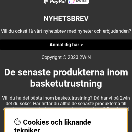
NYHETSBREV
Vill du också få vårt nyhetsbrev med nyheter och erbjudanden?
Anmäl dig här >
Copyright © 2023 2WIN
De senaste produkterna inom
basketutrustning
Vill du ha det bästa inom basketutrustning? Då har vi på 2win
det du söker. Här hittar du alltid de senaste produkterna till
otroliga priser, och vi är noga med att hela tiden fylla på med
nyheter i webbshopen. Det gör oss till ett naturligt val för dig
som vill ha utrustning som överträffar alla andra märken.
Cookies och liknande
tekniker