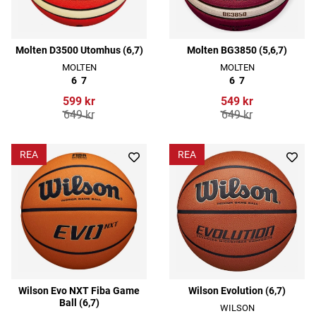
Molten D3500 Utomhus (6,7)
Molten BG3850 (5,6,7)
MOLTEN
MOLTEN
6
7
6
7
599 kr
549 kr
649 kr
649 kr
REA
REA
Wilson Evo NXT Fiba Game
Wilson Evolution (6,7)
Ball (6,7)
WILSON