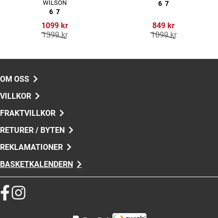
WILSON
6
7
6
7
1099 kr
849 kr
1399 kr
1099 kr
OM OSS
VILLKOR
FRAKTVILLKOR
RETURER / BYTEN
REKLAMATIONER
BASKETKALENDERN