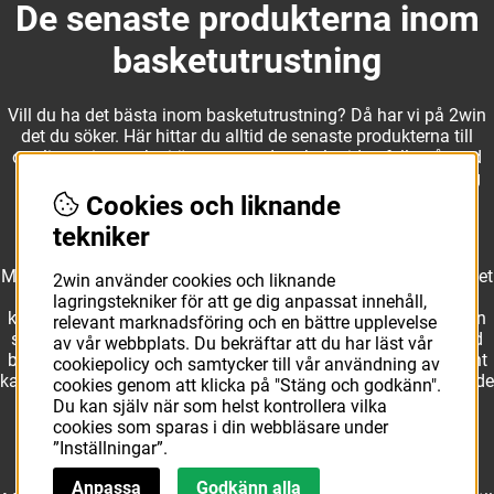
De senaste produkterna inom
basketutrustning
Vill du ha det bästa inom basketutrustning? Då har vi på 2win
det du söker. Här hittar du alltid de senaste produkterna till
otroliga priser, och vi är noga med att hela tiden fylla på med
nyheter i webbshopen. Det gör oss till ett naturligt val för dig
som vill ha utrustning som överträffar alla andra märken.
Cookies och liknande
tekniker
Med ett av Sveriges största kläd- och skosortiment inom basket
2win använder cookies och liknande
kan vi erbjuda allt som du eller din klubb behöver. Välj ut
lagringstekniker för att ge dig anpassat innehåll,
kvalitativa basketbollar och basketskor från välkända märken
relevant marknadsföring och en bättre upplevelse
som Molten, Nike, Adidas och Spalding och komplettera med
av vår webbplats. Du bekräftar att du har läst vår
basketkläder från Jordan. I vårt breda och prisvärda sortiment
cookiepolicy och samtycker till vår användning av
kan vi erbjuda matchkläder som ger maximal rörelsefrihet, både
cookies genom att klicka på "Stäng och godkänn".
på och utanför planen. Oavsett vad du behöver för
Du kan själv när som helst kontrollera vilka
basketutrustning kan du vara säker på att hitta den här.
cookies som sparas i din webbläsare under
”Inställningar”.
Anpassa
Godkänn alla