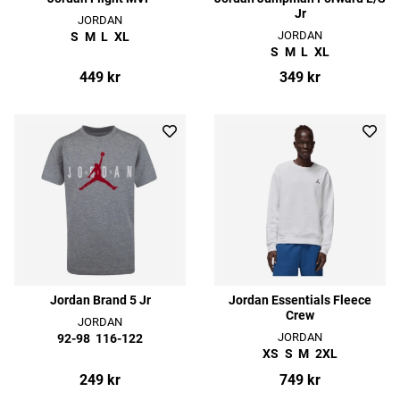
Jr
JORDAN
JORDAN
S
M
L
XL
S
M
L
XL
449 kr
349 kr
Jordan Brand 5 Jr
Jordan Essentials Fleece
Crew
JORDAN
JORDAN
92-98
116-122
XS
S
M
2XL
249 kr
749 kr