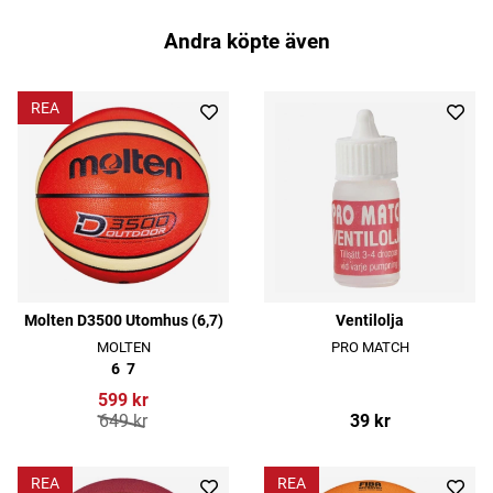
Andra köpte även
REA
Molten D3500 Utomhus (6,7)
Ventilolja
MOLTEN
PRO MATCH
6
7
599 kr
649 kr
39 kr
REA
REA