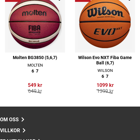
Molten BG3850 (5,6,7)
Wilson Evo NXT Fiba Game
Ball (6,7)
MOLTEN
WILSON
6
7
6
7
549 kr
1099 kr
649 kr
1399 kr
OM OSS
VILLKOR