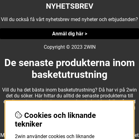
NYHETSBREV
Vill du också få vårt nyhetsbrev med nyheter och erbjudanden?
Anmäl dig här >
Copyright © 2023 2WIN
De senaste produkterna inom
basketutrustning
Vill du ha det bästa inom basketutrustning? Då har vi på 2win
det du söker. Här hittar du alltid de senaste produkterna till
otroliga priser, och vi är noga med att hela tiden fylla på med
nyheter i webbshopen. Det gör oss till ett naturligt val för dig
som vill ha utrustning som överträffar alla andra märken.
Cookies och liknande
tekniker
Med ett av Sveriges största kläd- och skosortiment inom basket
2win använder cookies och liknande