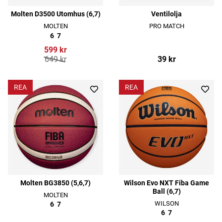
Molten D3500 Utomhus (6,7)
Ventilolja
MOLTEN
PRO MATCH
6
7
599 kr
649 kr
39 kr
REA
REA
Molten BG3850 (5,6,7)
Wilson Evo NXT Fiba Game
Ball (6,7)
MOLTEN
WILSON
6
7
6
7