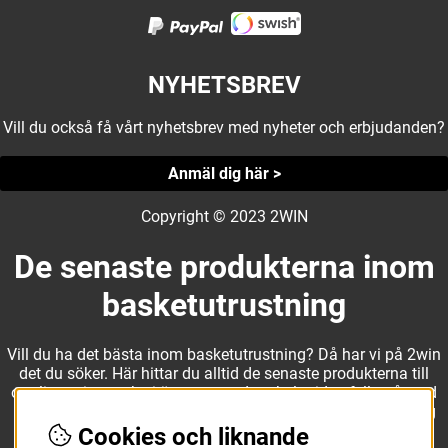
NYHETSBREV
Vill du också få vårt nyhetsbrev med nyheter och erbjudanden?
Anmäl dig här >
Copyright © 2023 2WIN
De senaste produkterna inom
basketutrustning
Vill du ha det bästa inom basketutrustning? Då har vi på 2win
det du söker. Här hittar du alltid de senaste produkterna till
otroliga priser, och vi är noga med att hela tiden fylla på med
nyheter i webbshopen. Det gör oss till ett naturligt val för dig
som vill ha utrustning som överträffar alla andra märken.
Cookies och liknande