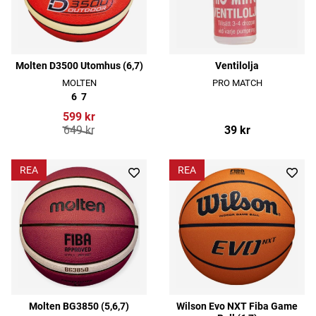
Molten D3500 Utomhus (6,7)
Ventilolja
MOLTEN
PRO MATCH
6
7
599 kr
649 kr
39 kr
REA
REA
Molten BG3850 (5,6,7)
Wilson Evo NXT Fiba Game