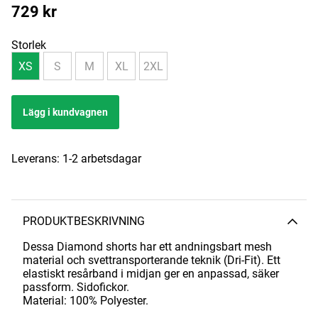
729
kr
Storlek
XS
S
M
XL
2XL
Lägg i kundvagnen
Leverans:
1-2 arbetsdagar
PRODUKTBESKRIVNING
Dessa Diamond shorts har ett andningsbart mesh
material och svettransporterande teknik (Dri-Fit).
Ett
elastiskt resårband i midjan ger en anpassad, säker
passform. Sidofickor.
Material: 100% Polyester.