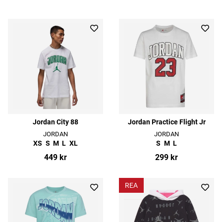
Jordan City 88
Jordan Practice Flight Jr
JORDAN
JORDAN
XS
S
M
L
XL
S
M
L
449 kr
299 kr
REA